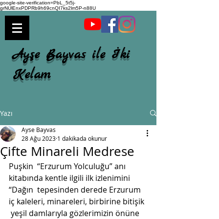
google-site-verification=PbL_5t5j-
grNUlEnxPDPRb9h69cnQI7ks2lm5P-n88U
Ayşe Bayvas ile İki
Kelam
Yazı
Ayse Bayvas
28 Ağu 2023
1 dakikada okunur
Çifte Minareli Medrese
Puşkin  “Erzurum Yolculuğu” anı 
kitabında kentle ilgili ilk izlenimini 
“Dağın  tepesinden derede Erzurum 
iç kaleleri, minareleri, birbirine bitişik 
 yeşil damlarıyla gözlerimizin önüne 