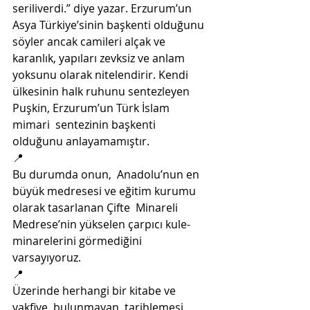
seriliverdi.” diye yazar. Erzurum’un  
Asya Türkiye’sinin başkenti olduğunu 
söyler ancak camileri alçak ve  
karanlık, yapıları zevksiz ve anlam 
yoksunu olarak nitelendirir. Kendi  
ülkesinin halk ruhunu sentezleyen 
Puşkin, Erzurum’un Türk İslam 
mimari  sentezinin başkenti 
olduğunu anlayamamıştır.
📍
Bu durumda onun,  Anadolu’nun en 
büyük medresesi ve eğitim kurumu 
olarak tasarlanan Çifte  Minareli 
Medrese’nin yükselen çarpıcı kule-
minarelerini görmediğini  
varsayıyoruz.
📍
Üzerinde herhangi bir kitabe ve 
vakfiye  bulunmayan, tarihlemesi 