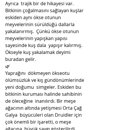
Ayrıca  trajik bir de hikayesi var. 
Bitkinin çoğalmasını sağlayan kuşlar  
eskiden aynı ökse otunun 
meyvelerinin sürüldüğü dallarla 
yakalanırmış.  Çünkü ökse otunun 
meyvelerinin yapışkan yapısı 
sayesinde kuş dala  yapışır kalırmış. 
Ökseyle kuş yakalamak deyimi 
buradan gelir.
🌿
Yaprağını  dökmeyen ökseotu 
ölümsüzlük ve kış gündönümlerinde 
yeni doğumu  simgeler. Eskiden bu 
bitkinin kuruması halinde sahibinin 
de öleceğine  inanılırdı. Bir meşe 
ağacının altında yetişmesi Orta Çağ 
Galya  büyücüleri olan Druidler için 
çok önemli bir işaretti, o meşe 
ağacına  büyük saygı gösterilirdi. 