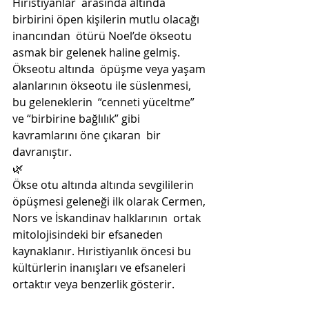
Hıristiyanlar  arasında altında 
birbirini öpen kişilerin mutlu olacağı 
inancından  ötürü Noel’de ökseotu 
asmak bir gelenek haline gelmiş. 
Ökseotu altında  öpüşme veya yaşam 
alanlarının ökseotu ile süslenmesi, 
bu geleneklerin  “cenneti yüceltme” 
ve “birbirine bağlılık” gibi 
kavramlarını öne çıkaran  bir 
davranıştır.
🌿
Ökse otu altında altında sevgililerin  
öpüşmesi geleneği ilk olarak Cermen, 
Nors ve İskandinav halklarının  ortak 
mitolojisindeki bir efsaneden 
kaynaklanır. Hıristiyanlık öncesi bu  
kültürlerin inanışları ve efsaneleri 
ortaktır veya benzerlik gösterir.