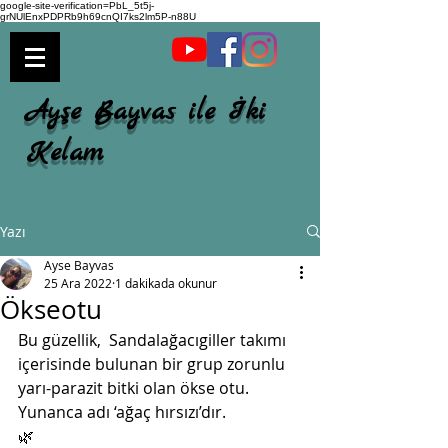
google-site-verification=PbL_5t5j-
grNUlEnxPDPRb9h69cnQI7ks2lm5P-n88U
Ayşe Bayvas ile İki
Kelam
Yazı
Ayse Bayvas
25 Ara 2022
1 dakikada okunur
Ökseotu
Bu güzellik,  Sandalağacıgiller takımı 
içerisinde bulunan bir grup zorunlu  
yarı-parazit bitki olan ökse otu. 
Yunanca adı ‘ağaç hırsızı’dır. 
🌿