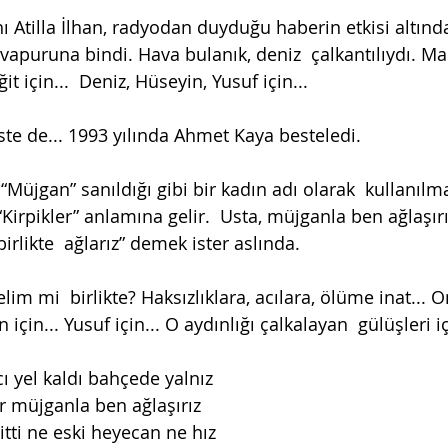
 Atilla İlhan, radyodan duyduğu haberin etkisi altında
 vapuruna bindi. Hava bulanık, deniz  çalkantılıydı. Ma
̆it için...  Deniz, Hüseyin, Yusuf için...
beste de... 1993 yılında Ahmet Kaya besteledi. 
 “Müjgan” sanıldığı gibi bir kadın adı olarak  kullanılma
“Kirpikler” anlamına gelir.  Usta, müjganla ben ağlaşı
irlikte  ağlarız” demek ister aslında.
m mi  birlikte? Haksızlıklara, acılara, ölüme inat... Onl
 için... Yusuf için... O aydınlığı çalkalayan  gülüşleri iç
acı yel kaldı bahçede yalnız 
 müjganla ben ağlaşırız 
 bitti ne eski heyecan ne hız 