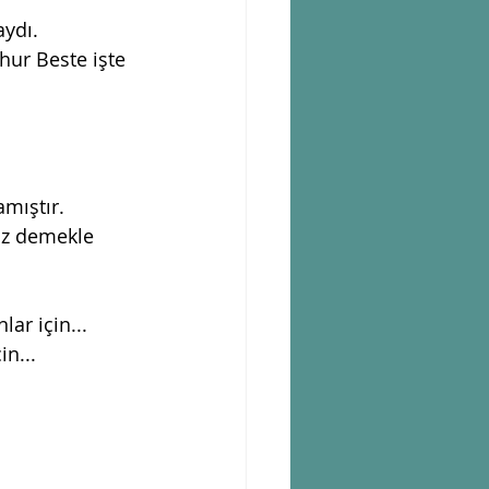
ydı.  
hur Beste işte 
mıştır. 
rız demekle 
ar için... 
in...