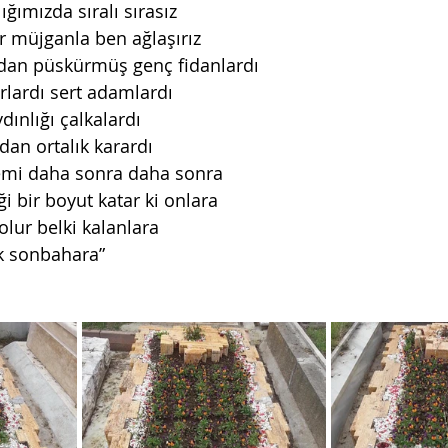
ığımızda sıralı sırasız 
 müjganla ben ağlaşırız 
n püskürmüş genç fidanlardı 
arlardı sert adamlardı 
ydınlığı çalkalardı 
dan ortalık karardı 
lemi daha sonra daha sonra 
̆i bir boyut katar ki onlara 
olur belki kalanlara 
ık sonbahara”