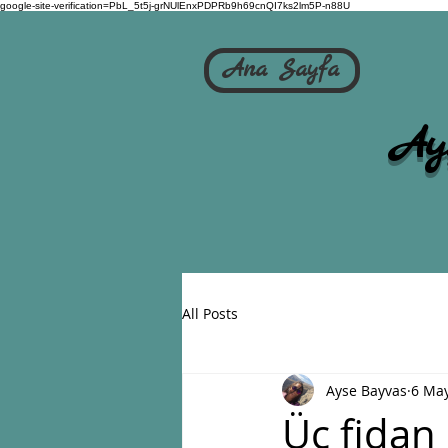
google-site-verification=PbL_5t5j-grNUlEnxPDPRb9h69cnQI7ks2lm5P-n88U
Ana Sayfa
Ay
All Posts
Ayse Bayvas
6 Ma
Üç fidan