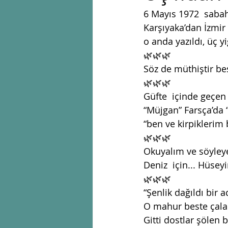
6 Mayıs 1972  sabahı
Karşıyaka’dan İzmir
o anda yazıldı, üç yig
🌿🌿🌿
Söz de müthiştir 
🌿🌿🌿
Güfte  içinde geçen
“Müjgan” Farsça’da 
“ben ve kirpiklerim b
🌿🌿🌿
Okuyalım ve söyleyeli
Deniz  için... Hüseyin
🌿🌿🌿
“Şenlik dağıldı bir 
O mahur beste çalar
Gitti dostlar şölen