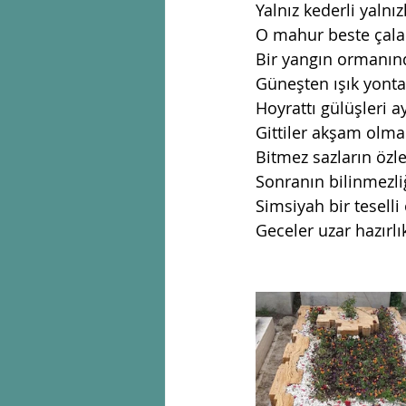
Yalnız kederli yalnızl
O mahur beste çalar
Bir yangın ormanında
Güneşten ışık yont
Hoyrattı gülüşleri a
Gittiler akşam olma
Bitmez sazların öz
Sonranın bilinmezlig
Simsiyah bir teselli 
Geceler uzar hazırl