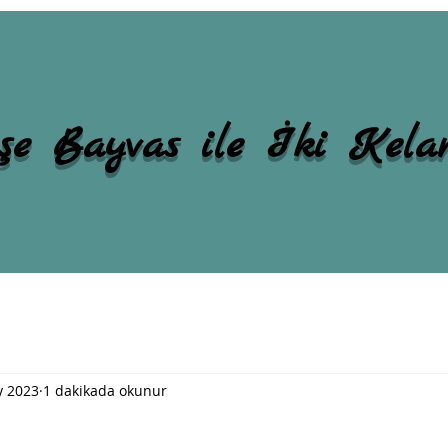
şe Bayvas ile İki Kel
y 2023
1 dakikada okunur