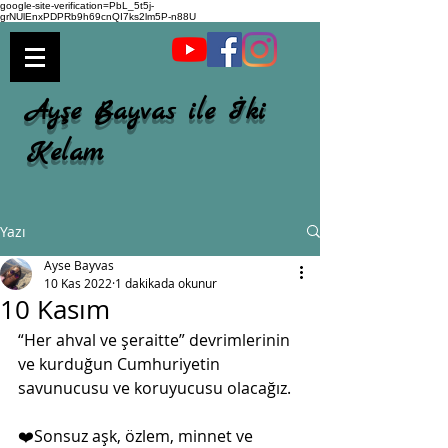
google-site-verification=PbL_5t5j-
grNUlEnxPDPRb9h69cnQI7ks2lm5P-n88U
Ayşe Bayvas ile İki
Kelam
Yazı
Ayse Bayvas
10 Kas 2022
1 dakikada okunur
10 Kasım
“Her ahval ve şeraitte” devrimlerinin 
ve kurduğun Cumhuriyetin 
savunucusu ve koruyucusu olacağız.
❤️Sonsuz aşk, özlem, minnet ve 