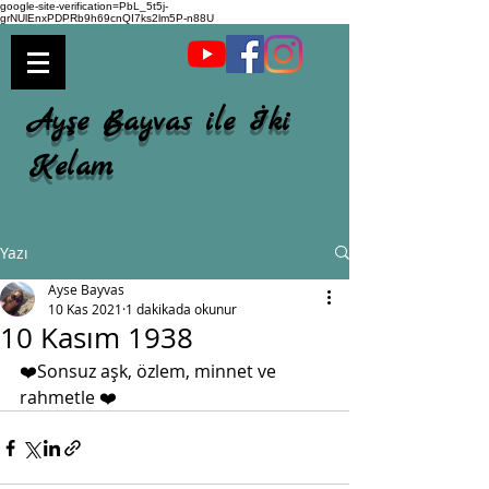
google-site-verification=PbL_5t5j-
grNUlEnxPDPRb9h69cnQI7ks2lm5P-n88U
Ayşe Bayvas ile İki
Kelam
Yazı
Ayse Bayvas
10 Kas 2021
1 dakikada okunur
10 Kasım 1938
❤️Sonsuz aşk, özlem, minnet ve 
rahmetle ❤️