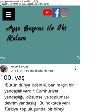
google-site-verification=PbL_5t5j-
grNUlEnxPDPRb9h69cnQI7ks2lm5P-n88U
Ayşe Bayvas ile İki
Kelam
Yazı
Ayse Bayvas
29 Eki 2023
1 dakikada okunur
100. yaş
“Bütün dünya  bilsin ki, benim için bir 
yandaşlık vardır: Cumhuriyet 
yandaşlığı,  düşünsel ve toplumsal 
devrim yandaşlığı. Bu noktada yeni 
Türkiye  topluluğunda, bir bireyi 