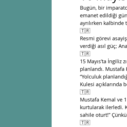
Bugün, bir imparato
emanet edildiği gün
ayrılırken kalbinde t
🇹🇷
Resmi görevi asayiş
verdiği asıl güç; An
🇹🇷
15 Mayıs’ta İngiliz z
planlandı. Mustafa 
“Yolculuk planlandığ
Kulesi açıklarında 
🇹🇷
Mustafa Kemal ve 18
kurtularak ilerledi. 
sahile oturt!” Çünk
🇹🇷