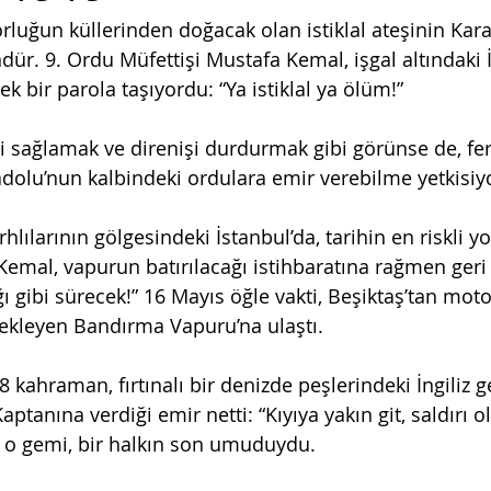
rluğun küllerinden doğacak olan istiklal ateşinin Kara
dür. 9. Ordu Müfettişi Mustafa Kemal, işgal altındaki 
ek bir parola taşıyordu: “Ya istiklal ya ölüm!”
i sağlamak ve direnişi durdurmak gibi görünse de, f
adolu’nun kalbindeki ordulara emir verebilme yetkisiyd
ırhlılarının gölgesindeki İstanbul’da, tarihin en riskli y
Kemal, vapurun batırılacağı istihbaratına rağmen geri
ı gibi sürecek!” 16 Mayıs öğle vakti, Beşiktaş’tan moto
bekleyen Bandırma Vapuru’na ulaştı.
 kahraman, fırtınalı bir denizde peşlerindeki İngiliz 
Kaptanına verdiği emir netti: “Kıyıya yakın git, saldırı 
ü o gemi, bir halkın son umuduydu.