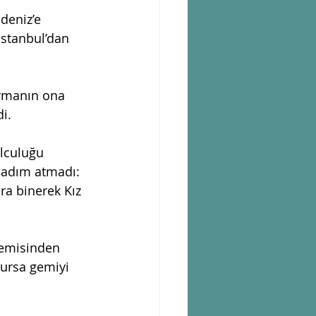
deniz’e 
İstanbul’dan 
ermanın ona 
i.
olculuğu 
 adım atmadı: 
ra binerek Kız 
gemisinden 
olursa gemiyi 