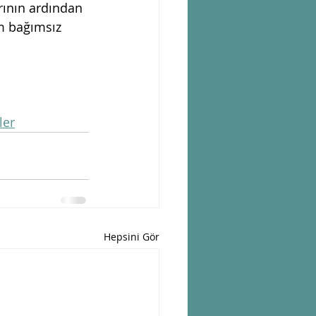
rının ardından 
m bağımsız 
ler
Hepsini Gör