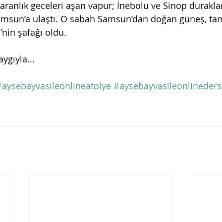
karanlık geceleri aşan vapur; İnebolu ve Sinop durakla
amsun’a ulaştı. O sabah Samsun’dan doğan güneş, ta
’nin şafağı oldu.
ygıyla...
#aysebayvasileonlineatölye
#aysebayvasileonlineders