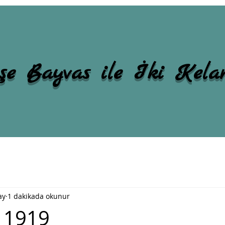
şe Bayvas ile İki Kel
ay
1 dakikada okunur
 1919