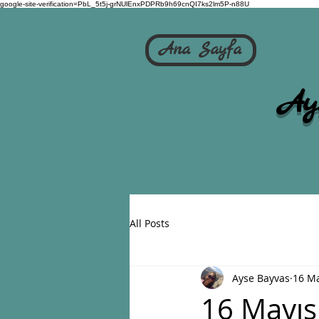
google-site-verification=PbL_5t5j-grNUlEnxPDPRb9h69cnQI7ks2lm5P-n88U
Ana Sayfa
Ay
All Posts
Ayse Bayvas
16 M
16 Mayıs