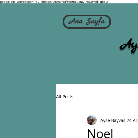
google-site-verification=PbL_5t5j-grNUlEnxPDPRb9h69cnQI7ks2lm5P-n88U
Ana Sayfa
Ay
All Posts
Ayse Bayvas
24 Ar
Noel