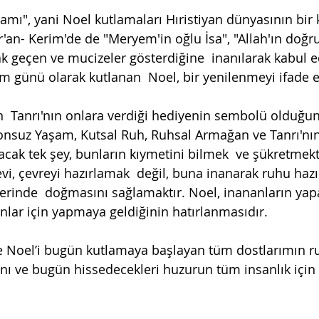
amı", yani Noel kutlamaları Hıristiyan dünyasının bir
'an- Kerim'de de "Meryem'in oğlu İsa", "Allah'ın doğru
ak geçen ve mucizeler gösterdiğine  inanılarak kabul e
um günü olarak kutlanan  Noel, bir yenilenmeyi ifade 
in  Tanrı'nın onlara verdiği hediyenin sembolü olduğun
Sonsuz Yaşam, Kutsal Ruh, Ruhsal Armağan ve Tanrı'nın
lacak tek şey, bunların kıymetini bilmek  ve şükretmekt
evi, çevreyi hazırlamak  değil, buna inanarak ruhu haz
içlerinde  doğmasını sağlamaktır. Noel, inananların ya
 onlar için yapmaya geldiğinin hatırlanmasıdır.
ve Noel’i bugün kutlamaya başlayan tüm dostlarımın ru
ını ve bugün hissedecekleri huzurun tüm insanlık için 