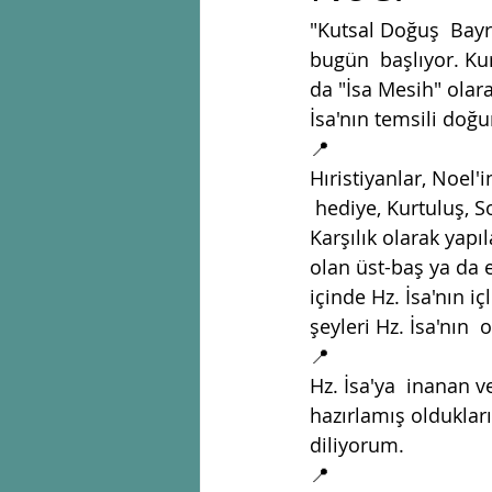
"Kutsal Doğuş  Bayr
bugün  başlıyor. Kur
da "İsa Mesih" olar
İsa'nın temsili doğ
📍
Hıristiyanlar, Noel'
 hediye, Kurtuluş, 
Karşılık olarak yapı
olan üst-baş ya da 
içinde Hz. İsa'nın 
şeyleri Hz. İsa'nın 
📍
Hz. İsa'ya  inanan 
hazırlamış olduklar
diliyorum. 
📍