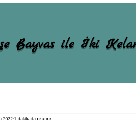
şe Bayvas ile İki Kel
a 2022
1 dakikada okunur