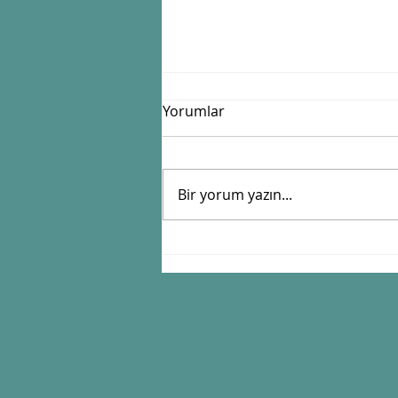
Yorumlar
"Kaba erik"
Bir yorum yazın...