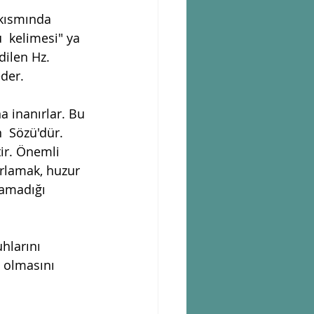
 kısmında 
  kelimesi" ya 
dilen Hz. 
eder.
a inanırlar. Bu 
  Sözü'dür. 
ir. Önemli 
ırlamak, huzur 
pamadığı 
hlarını  
 olmasını 