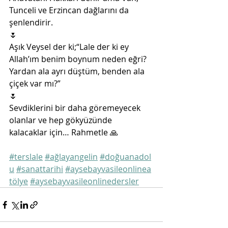
Tunceli ve Erzincan dağlarını da 
şenlendirir. 
🌷
Aşık Veysel der ki;“Lale der ki ey 
Allah’ım benim boynum neden eğri? 
Yardan ala ayrı düştüm, benden ala 
çiçek var mı?”
🌷
Sevdiklerini bir daha göremeyecek 
olanlar ve hep gökyüzünde 
kalacaklar için… Rahmetle 🙏
#terslale
#ağlayangelin
#doğuanadol
u
#sanattarihi
#aysebayvasileonlinea
tölye
#aysebayvasileonlinedersler