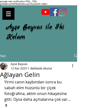
google-site-verification=PbL_5t5j-
grNUlEnxPDPRb9h69cnQI7ks2lm5P-n88U
Ayşe Bayvas ile İki
Kelam
Yazı
Ayse Bayvas
12 Kas 2025
1 dakikada okunur
Ağlayan Gelin
Yirmi canın kaybından sonra bu 
sabah elim hüzünlü bir çiçek 
fotoğrafına, aklım onun hikayesine 
gitti. Oysa daha açmalarına çok var…
🌷