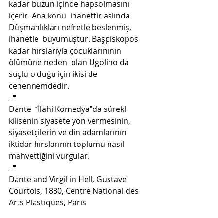
kadar buzun içinde hapsolmasını 
içerir. Ana konu  ihanettir aslında. 
Düşmanlıkları nefretle beslenmiş, 
ihanetle  büyümüştür. Başpiskopos 
kadar hırslarıyla çocuklarınının 
ölümüne neden  olan Ugolino da 
suçlu olduğu için ikisi de 
cehennemdedir. 
📍
Dante  “İlahi Komedya”da sürekli 
kilisenin siyasete yön vermesinin,  
siyasetçilerin ve din adamlarının 
iktidar hırslarının toplumu nasıl  
mahvettiğini vurgular.
📍
Dante and Virgil in Hell, Gustave 
Courtois, 1880, Centre National des 
Arts Plastiques, Paris