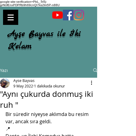
google-site-verification=PbL_5t5j-
grNUlEnxPDPRb9h69cnQI7ks2lm5P-n88U
Ayşe Bayvas ile İki
Kelam
Yazı
Ayse Bayvas
9 May 2022
1 dakikada okunur
"Aynı çukurda donmuş iki
ruh "
Bir süredir niyeyse aklımda bu resim 
var, ancak sıra geldi.
📍