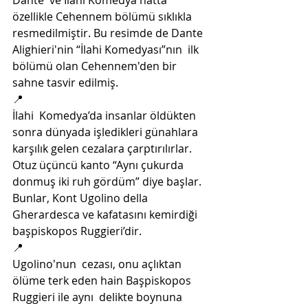
Dante  ve İlahi Komedya hatta 
özellikle Cehennem bölümü sıklıkla  
resmedilmiştir. Bu resimde de Dante 
Alighieri'nin “İlahi Komedyası”nın  ilk 
bölümü olan Cehennem'den bir 
sahne tasvir edilmiş.
📍
İlahi  Komedya’da insanlar öldükten 
sonra dünyada işledikleri günahlara  
karşılık gelen cezalara çarptırılırlar. 
Otuz üçüncü kanto “Aynı çukurda  
donmuş iki ruh gördüm” diye başlar. 
Bunlar, Kont Ugolino della  
Gherardesca ve kafatasını kemirdiği 
başpiskopos Ruggieri’dir.
📍
Ugolino'nun  cezası, onu açlıktan 
ölüme terk eden hain Başpiskopos 
Ruggieri ile aynı  delikte boynuna 