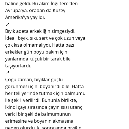
haline geldi. Bu akım İngiltere'den 
Avrupa'ya, oradan da Kuzey  
Amerika'ya yayıldı. 
📍
Bıyık adeta erkekliğin simgesiydi. 
İdeal  bıyık, sıkı, sert ve çok uzun veya 
çok kısa olmamalıydı. Hatta bazı  
erkekler gün boyu bakım için 
yanlarında küçük bir tarak bile  
taşıyorlardı. 
📍
Çoğu zaman, bıyıklar güçlü 
görünmesi için  boyanırdı bile. Hatta 
her teli yerinde tutmak için balmumu 
ile şekil  verilirdi. Bununla birlikte, 
ikindi çayı sırasında çayın ısısı utanç  
verici bir şekilde balmumunun 
erimesine ve boyanın akmasına 
neden olurdu  ki sonrasında bıyığın 