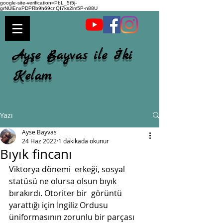
google-site-verification=PbL_5t5j-
grNUlEnxPDPRb9h69cnQI7ks2lm5P-n88U
Ayşe Bayvas ile İki
Kelam
Yazı
Ayse Bayvas
24 Haz 2022
1 dakikada okunur
Bıyık fincanı
Viktorya dönemi  erkeği, sosyal 
statüsü ne olursa olsun bıyık 
bırakırdı. Otoriter bir  görüntü 
yarattığı için İngiliz Ordusu 
üniformasının zorunlu bir parçası  