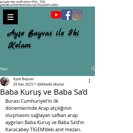
google-site-verification=PbL_5t5j-
grNUlEnxPDPRb9h69cnQI7ks2lm5P-n88U
Ayşe Bayvas ile İki
Kelam
Yazı
Ayse Bayvas
29 Kas 2025
1 dakikada okunur
Baba Kuruş ve Baba Sa’d
Burası Cumhuriyet’in ilk 
dönemlerinde Arap atçılığının 
oluşmasını sağlayan safkan arap 
aygırları Baba Kuruş ve Baba Sa’d’ın 
Karacabey TİGEM’deki anıt mezarı. 