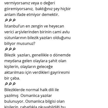
vermiyorsanız veya o değeri 
göremiyorsanız,  baktığınız şey hiçbir 
anlam ifade etmiyor demektir.
🔎🔎🔎
İstanbul’un en zengin ve heyecan 
verici arşivlerinden birinin cami avlu 
sütunlarının bilezik yazıları olduğunu 
biliyor musunuz?
🔎🔎🔎
Bilezik  yazıları, genellikle o dönemde 
meydana gelen olaylara şahit olan  
kişilerin, olayların geleceğe 
aktarılması için verdikleri gayriresmi  
bir çaba. 
🔎🔎🔎
Bileziklerde normal halk dili ile 
yazılmış  Osmanlıca yazılar 
bulunuyor. Osmanlıca bilgisi olan 
kişilerin  rahatlıkla okuyabildiği bu 