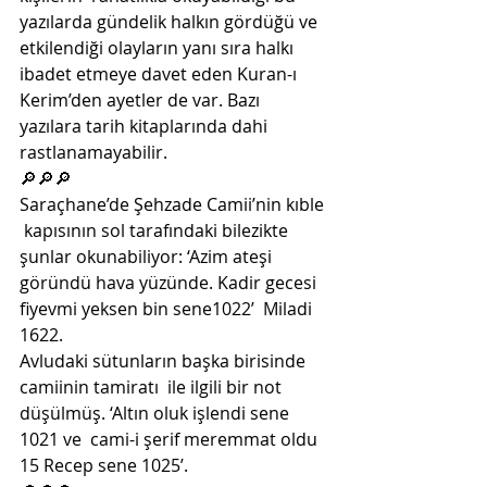
yazılarda gündelik halkın gördüğü ve  
etkilendiği olayların yanı sıra halkı 
ibadet etmeye davet eden Kuran-ı  
Kerim’den ayetler de var. Bazı 
yazılara tarih kitaplarında dahi  
rastlanamayabilir. 
🔎🔎🔎
Saraçhane’de Şehzade Camii’nin kıble 
 kapısının sol tarafındaki bilezikte 
şunlar okunabiliyor: ‘Azim ateşi  
göründü hava yüzünde. Kadir gecesi 
fiyevmi yeksen bin sene1022’  Miladi 
1622.
Avludaki sütunların başka birisinde 
camiinin tamiratı  ile ilgili bir not 
düşülmüş. ‘Altın oluk işlendi sene 
1021 ve  cami-i şerif meremmat oldu 
15 Recep sene 1025’.