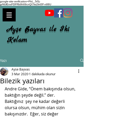
google-site-verification=PbL_5t5j-
grNUlEnxPDPRb9h69cnQI7ks2lm5P-n88U
Ayşe Bayvas ile İki
Kelam
Yazı
Ayse Bayvas
3 Mar 2020
1 dakikada okunur
Bilezik yazıları
Andre Gide, “Önem bakışında olsun, 
baktığın şeyde değil.” der.
Baktığınız  şey ne kadar değerli 
olursa olsun, mühim olan sizin 
bakışınızdır.  Eğer, siz değer 