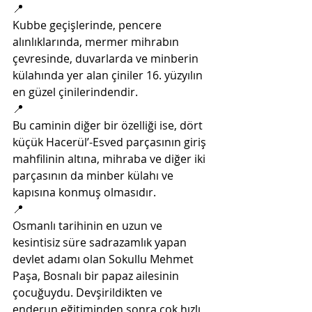
📍
Kubbe geçişlerinde, pencere 
alınlıklarında, mermer mihrabın 
çevresinde, duvarlarda ve minberin 
külahında yer alan çiniler 16. yüzyılın 
en güzel çinilerindendir. 
📍
Bu caminin diğer bir özelliği ise, dört 
küçük Hacerül’-Esved parçasının giriş 
mahfilinin altına, mihraba ve diğer iki 
parçasının da minber külahı ve 
kapısına konmuş olmasıdır.
📍
Osmanlı tarihinin en uzun ve 
kesintisiz süre sadrazamlık yapan 
devlet adamı olan Sokullu Mehmet 
Paşa, Bosnalı bir papaz ailesinin 
çocuğuydu. Devşirildikten ve 
enderun eğitiminden sonra çok hızlı 