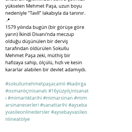
yükselen Mehmet Paşa, uzun boyu 
nedeniyle “Tavîl” lakabıyla da tanınır. 
📍
1579 yılında bugün (bir görüşe göre 
yarın) İkindi Divanı’nda meczup 
olduğu düşünülen bir derviş 
tarafından öldürülen Sokullu 
Mehmet Paşa zeki, müthiş bir 
hafızaya sahip, ölçülü, hızlı ve kesin 
kararlar alabilen bir devlet adamıydı. 
#sokullumehmetpaşacamii
#kadırga
#osmanlıçinisanatı
#16yüzyılçinisanat
ı
#mimarlıktarihi
#mimarsinan
#mim
arsinaneserleri
#sanattarihi
#ayseba
yvasileonlinedersler
#aysebayvasileo
nlineatölye