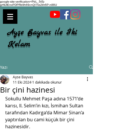
google-site-verification=PbL_5t5j-
grNUlEnxPDPRb9h69cnQI7ks2lm5P-n88U
Ayşe Bayvas ile İki
Kelam
Yazı
Ayse Bayvas
11 Eki 2024
1 dakikada okunur
Bir çini hazinesi
Sokullu Mehmet Paşa adına 1571’de 
karısı, II. Selim’in kızı, İsmihan Sultan 
tarafından Kadırga’da Mimar Sinan’a 
yaptırılan bu cami küçük bir çini 
hazinesidir. 