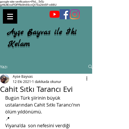
google-site-verification=PbL_5t5j-
grNUlEnxPDPRb9h69cnQI7ks2lm5P-n88U
Ayşe Bayvas ile İki
Kelam
Yazı
Ayse Bayvas
12 Eki 2021
1 dakikada okunur
Cahit Sıtkı Tarancı Evi
Bugün Türk şiirinin büyük 
ustalarından Cahit Sıtkı Tarancı’nın 
ölüm yıldönümü. 
📍
Viyana’da  son nefesini verdiği 