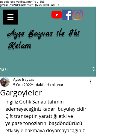
google-site-verification=PbL_5t5j-
grNUlEnxPDPRb9h69cnQI7ks2lm5P-n88U
Ayşe Bayvas ile İki
Kelam
Yazı
Ayse Bayvas
5 Oca 2022
1 dakikada okunur
Gargoyleler
İngiliz Gotik Sanatı tahmin 
edemeyeceğiniz kadar  büyüleyicidir. 
Çift transeptin yarattığı etki ve 
yelpaze tonozların  başdöndürücü 
etkisiyle bakmaya doyamayacağınız 