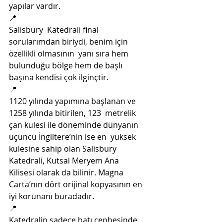
yapılar vardır. 
📍
Salisbury  Katedrali final 
sorularımdan biriydi, benim için 
özellikli olmasının  yanı sıra hem 
bulunduğu bölge hem de başlı 
başına kendisi çok ilginçtir.  
📍
1120 yılında yapımına başlanan ve 
1258 yılında bitirilen, 123  metrelik 
çan kulesi ile döneminde dünyanın 
üçüncü İngiltere’nin ise en  yüksek 
kulesine sahip olan Salisbury 
Katedrali, Kutsal Meryem Ana  
Kilisesi olarak da bilinir. Magna 
Carta’nın dört orijinal kopyasının en  
iyi korunanı buradadır. 
📍
Katedralin sadece batı cephesinde  