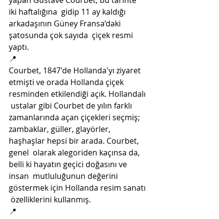
yapan Gustave Courbet, bu tarihte 
iki haftalığına  gidip 11 ay kaldığı 
arkadaşının Güney Fransa’daki 
şatosunda çok sayıda  çiçek resmi 
yaptı. 
📍
Courbet, 1847'de Hollanda'yı ziyaret  
etmişti ve orada Hollanda çiçek 
resminden etkilendiği açık. Hollandalı 
 ustalar gibi Courbet de yılın farklı 
zamanlarında açan çiçekleri seçmiş;  
zambaklar, güller, glayörler, 
haşhaşlar hepsi bir arada. Courbet, 
genel  olarak alegoriden kaçınsa da, 
belli ki hayatın geçici doğasını ve 
insan  mutluluğunun değerini 
göstermek için Hollanda resim sanatı 
 özelliklerini kullanmış. 
📍