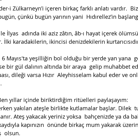
nder-i Zülkarneyn’i içeren birkaç farklı anlatı vardır.  B
ugün, çünkü bugün yarının yani  Hıdırellez’in başlangı
le İlyas  adında iki aziz zâtın, âb-ı hayat içerek ölümsü
. İlki karadakilerin, ikincisi denizdekilerin kurtarıcısıdır
ıl 6 Mayıs'ta yeşilliğin bol olduğu bir yerde yan yana  g
se bir gül dalının altında bir araya  gelip muhabbet e
sı, dileği varsa Hızır  Aleyhisselam kabul eder ve onl
.
 yıllar içinde biriktirdiğim ritüelleri paylaşayım: 
en yakılan ateşle birlikte kutlamalar başlar. Dilek  t
lanır. Ateş yakacak yeriniz yoksa  bahçenizde ya da b
aydıyla kapınızın  önünde birkaç mum yakarak üzerin
  olsun. 