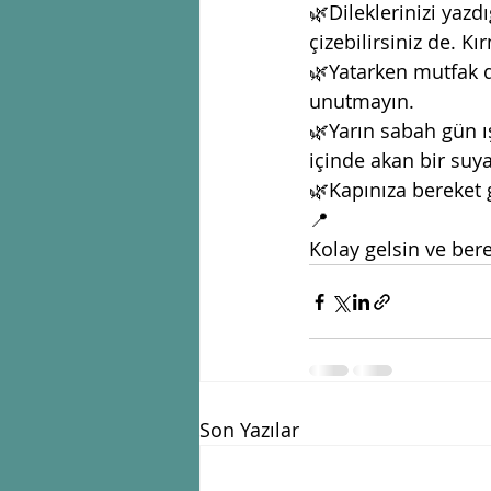
🌿Dileklerinizi yazdı
çizebilirsiniz de. Kı
🌿Yatarken mutfak do
unutmayın. 
🌿Yarın sabah gün 
içinde akan bir suy
🌿Kapınıza bereket g
📍
Kolay gelsin ve bere
Son Yazılar