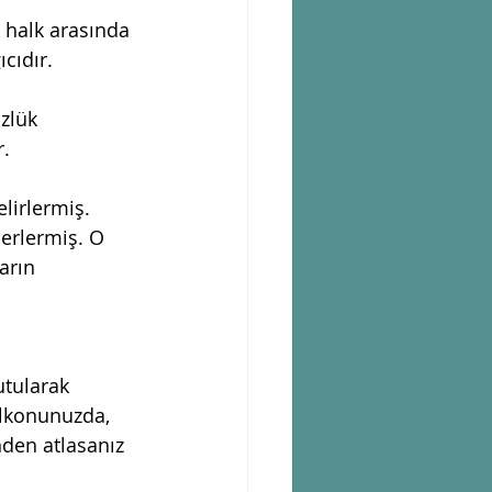
iz halk arasında 
cıdır. 
zlük 
. 
elirlermiş. 
derlermiş. O 
arın 
utularak 
alkonunuzda, 
den atlasanız 