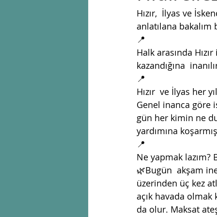
Hızır,  İlyas ve İske
anlatılana bakalım b
📍
Halk arasında Hızır i
kazandığına  inanılır
📍
Hızır  ve İlyas her y
Genel inanca göre i
gün her kimin ne dua
yardımına koşarmış
📍
Ne yapmak lazım? Ben
🌿Bugün  akşam inerk
üzerinden üç kez at
açık havada olmak k
da olur. Maksat ateş