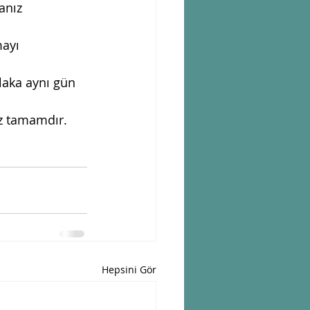
anız 
ayı 
aka aynı gün 
niz tamamdır.
Hepsini Gör