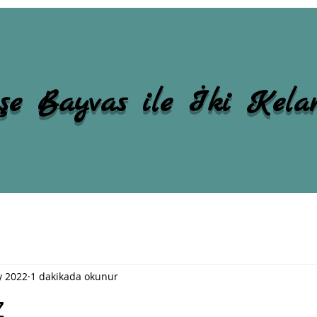
şe Bayvas ile İki Kel
y 2022
1 dakikada okunur
z