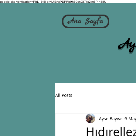
google-site-verification=PbL_5t5j-grNUlEnxPDPRb9h69cnQI7ks2lm5P-n88U
Ana Sayfa
Ay
All Posts
Ayse Bayvas
5 Ma
Hıdırelle