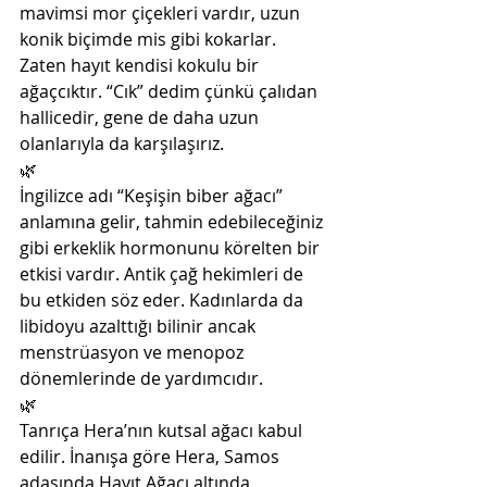
mavimsi mor çiçekleri vardır, uzun 
konik biçimde mis gibi kokarlar. 
Zaten hayıt kendisi kokulu bir 
ağaçcıktır. “Cık” dedim çünkü çalıdan 
hallicedir, gene de daha uzun 
olanlarıyla da karşılaşırız. 
🌿
İngilizce adı “Keşişin biber ağacı” 
anlamına gelir, tahmin edebileceğiniz 
gibi erkeklik hormonunu körelten bir 
etkisi vardır. Antik çağ hekimleri de 
bu etkiden söz eder. Kadınlarda da 
libidoyu azalttığı bilinir ancak 
menstrüasyon ve menopoz 
dönemlerinde de yardımcıdır. 
🌿
Tanrıça Hera’nın kutsal ağacı kabul 
edilir. İnanışa göre Hera, Samos 
adasında Hayıt Ağacı altında 