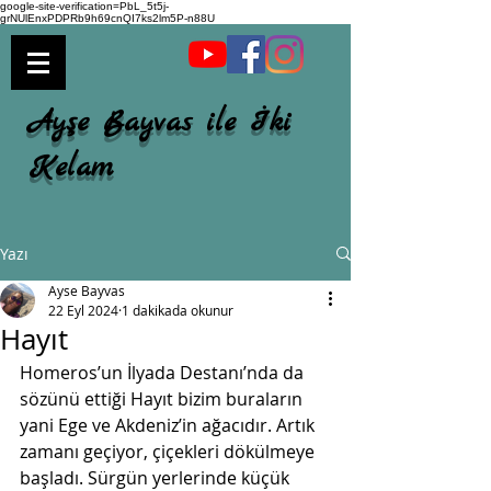
google-site-verification=PbL_5t5j-
grNUlEnxPDPRb9h69cnQI7ks2lm5P-n88U
Ayşe Bayvas ile İki
Kelam
Yazı
Ayse Bayvas
22 Eyl 2024
1 dakikada okunur
Hayıt
Homeros’un İlyada Destanı’nda da 
sözünü ettiği Hayıt bizim buraların 
yani Ege ve Akdeniz’in ağacıdır. Artık 
zamanı geçiyor, çiçekleri dökülmeye 
başladı. Sürgün yerlerinde küçük 