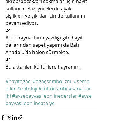
akrep/böcek/arı sokmaları için hayıt 
kullanılır. Bazı yörelerde ayak 
şişlikleri ve çıkıklar için de kullanımı 
devam ediyor.
🌿
Antik kaynakların yazdığı gibi hayıt 
dallarından sepet yapımı da Batı 
Anadolu’da halen sürmekte.
🌿
Bu aktarılan kültürlere hayranım.
#hayıtağacı
#ağaçsembolizmi
#semb
oller
#mitoloji
#kültürtarihi
#sanattar
ihi
#aysebayvasileonlinedersler
#ayse
bayvasileonlineatölye