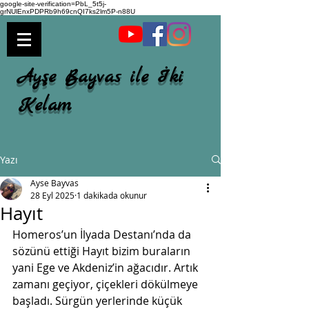
google-site-verification=PbL_5t5j-
grNUlEnxPDPRb9h69cnQI7ks2lm5P-n88U
Ayşe Bayvas ile İki
Kelam
Yazı
Ayse Bayvas
28 Eyl 2025
1 dakikada okunur
Hayıt
Homeros’un İlyada Destanı’nda da 
sözünü ettiği Hayıt bizim buraların 
yani Ege ve Akdeniz’in ağacıdır. Artık 
zamanı geçiyor, çiçekleri dökülmeye 
başladı. Sürgün yerlerinde küçük 