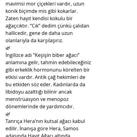
mavimsi mor çiçekleri vardır, uzun 
konik biçimde mis gibi kokarlar. 
Zaten hayıt kendisi kokulu bir 
ağaçcıktır. “Cık” dedim çünkü çalıdan 
hallicedir, gene de daha uzun 
olanlarıyla da karşılaşırız. 
🌿
İngilizce adı “Keşişin biber ağacı” 
anlamına gelir, tahmin edebileceğiniz 
gibi erkeklik hormonunu körelten bir 
etkisi vardır. Antik çağ hekimleri de 
bu etkiden söz eder. Kadınlarda da 
libidoyu azalttığı bilinir ancak 
menstrüasyon ve menopoz 
dönemlerinde de yardımcıdır. 
🌿
Tanrıça Hera’nın kutsal ağacı kabul 
edilir. İnanışa göre Hera, Samos 
adasında Hayıt Ağacı altında 