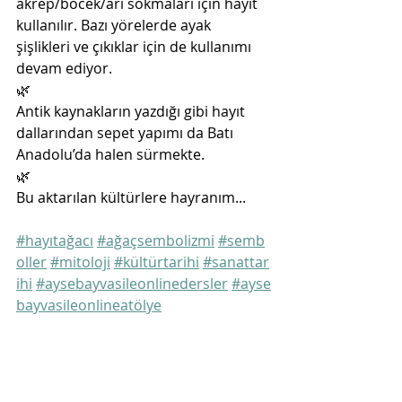
akrep/böcek/arı sokmaları için hayıt 
kullanılır. Bazı yörelerde ayak 
şişlikleri ve çıkıklar için de kullanımı 
devam ediyor.
🌿
Antik kaynakların yazdığı gibi hayıt 
dallarından sepet yapımı da Batı 
Anadolu’da halen sürmekte.
🌿
Bu aktarılan kültürlere hayranım...
#hayıtağacı
#ağaçsembolizmi
#semb
oller
#mitoloji
#kültürtarihi
#sanattar
ihi
#aysebayvasileonlinedersler
#ayse
bayvasileonlineatölye