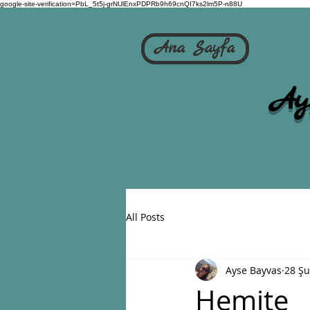
google-site-verification=PbL_5t5j-grNUlEnxPDPRb9h69cnQI7ks2lm5P-n88U
Ana Sayfa
Ay
All Posts
Ayse Bayvas
28 Ş
Hemite