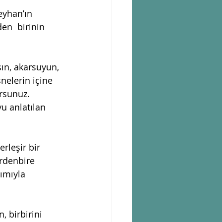
eyhan’ın 
en  birinin 
ın, akarsuyun, 
nelerin içine 
rsunuz. 
u anlatılan 
rleşir bir 
rdenbire  
ımıyla 
 birbirini 