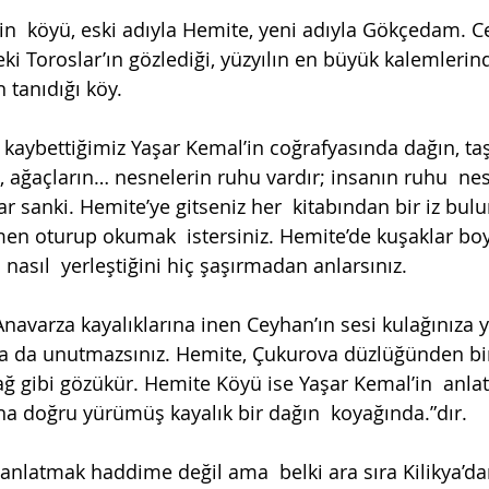
in  köyü, eski adıyla Hemite, yeni adıyla Gökçedam. C
eki Toroslar’ın gözlediği, yüzyılın en büyük kalemlerind
 tanıdığı köy. 
 kaybettiğimiz Yaşar Kemal’in coğrafyasında dağın, taş
 ağaçların… nesnelerin ruhu vardır; insanın ruhu  nes
r sanki. Hemite’ye gitseniz her  kitabından bir iz bulu
n oturup okumak  istersiniz. Hemite’de kuşaklar boy
 nasıl  yerleştiğini hiç şaşırmadan anlarsınız. 
avarza kayalıklarına inen Ceyhan’ın sesi kulağınıza ye
ha da unutmazsınız. Hemite, Çukurova düzlüğünden bi
 dağ gibi gözükür. Hemite Köyü ise Yaşar Kemal’in  anlat
na doğru yürümüş kayalık bir dağın  koyağında.”dır.
nlatmak haddime değil ama  belki ara sıra Kilikya’dan,