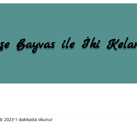
şe Bayvas ile İki Kel
ub 2023
1 dakikada okunur