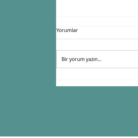
Yorumlar
Bir yorum yazın...
Zamanı Güneşle Tutan
Sistem