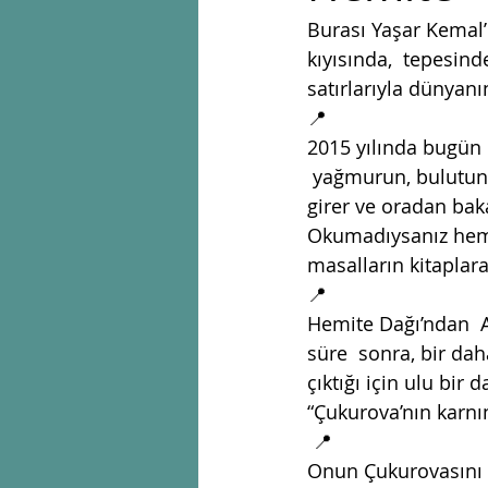
Burası Yaşar Kemal’
kıyısında,  tepesind
satırlarıyla dünyanın
📍
2015 yılında bugün 
 yağmurun, bulutun,
girer ve oradan baka
Okumadıysanız heme
masalların kitaplara
📍
Hemite Dağı’ndan  An
süre  sonra, bir da
çıktığı için ulu bir
“Çukurova’nın karnı
 📍
Onun Çukurovasını a