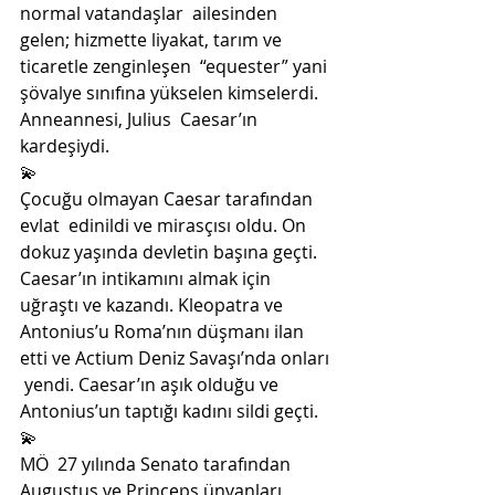
normal vatandaşlar  ailesinden 
gelen; hizmette liyakat, tarım ve 
ticaretle zenginleşen  “equester” yani 
şövalye sınıfına yükselen kimselerdi. 
Anneannesi, Julius  Caesar’ın 
kardeşiydi. 
💫
Çocuğu olmayan Caesar tarafından 
evlat  edinildi ve mirasçısı oldu. On 
dokuz yaşında devletin başına geçti.  
Caesar’ın intikamını almak için 
uğraştı ve kazandı. Kleopatra ve  
Antonius’u Roma’nın düşmanı ilan 
etti ve Actium Deniz Savaşı’nda onları 
 yendi. Caesar’ın aşık olduğu ve 
Antonius’un taptığı kadını sildi geçti. 
💫
MÖ  27 yılında Senato tarafından 
Augustus ve Princeps ünvanları 