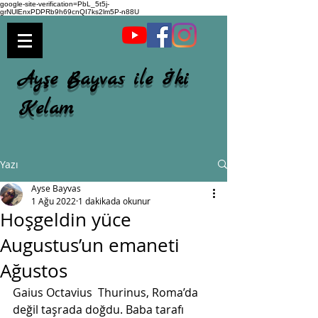
google-site-verification=PbL_5t5j-
grNUlEnxPDPRb9h69cnQI7ks2lm5P-n88U
Ayşe Bayvas ile İki
Kelam
Yazı
Ayse Bayvas
1 Ağu 2022
1 dakikada okunur
Hoşgeldin yüce
Augustus’un emaneti
Ağustos
Gaius Octavius  Thurinus, Roma’da 
değil taşrada doğdu. Baba tarafı 