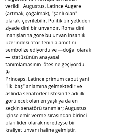
verildi.  Augustus, Latince Augere 
(artmak, çoğalmak), "şanlı olan" 
olarak  çevrilebilir. Politik bir yetkiden 
ziyade dini bir unvandır. Roma dini  
inanışlarına göre bu unvan insanlık 
üzerindeki otoritenin alametini  
sembolize ediyordu ve —doğal olarak
— statüsünün anayasal 
tanımlamasının  ötesine geçiyordu.
💫
Princeps, Latince primum caput yani 
"İlk  baş" anlamına gelmektedir ve 
aslında senatörler listesinde adı ilk  
görülecek olan en yaşlı ya da en 
seçkin senatörü tanımlar; Augustus  
içinse emir verme sırasından birinci 
olan lider olarak neredeyse bir  
kraliyet unvanı haline gelmiştir.