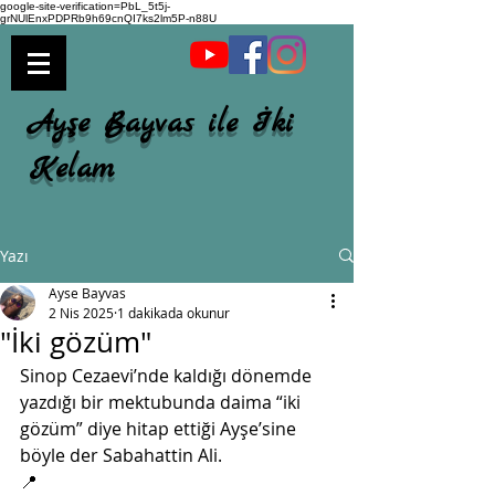
google-site-verification=PbL_5t5j-
grNUlEnxPDPRb9h69cnQI7ks2lm5P-n88U
Ayşe Bayvas ile İki
Kelam
Yazı
Ayse Bayvas
2 Nis 2025
1 dakikada okunur
"İki gözüm"
Sinop Cezaevi’nde kaldığı dönemde 
yazdığı bir mektubunda daima “iki 
gözüm” diye hitap ettiği Ayşe’sine 
böyle der Sabahattin Ali. 
📍