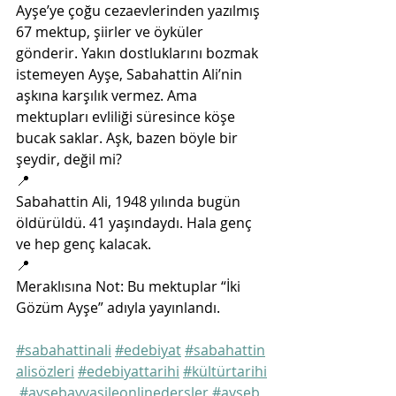
Ayşe’ye çoğu cezaevlerinden yazılmış 
67 mektup, şiirler ve öyküler 
gönderir. Yakın dostluklarını bozmak 
istemeyen Ayşe, Sabahattin Ali’nin 
aşkına karşılık vermez. Ama 
mektupları evliliği süresince köşe 
bucak saklar. Aşk, bazen böyle bir 
şeydir, değil mi?
📍
Sabahattin Ali, 1948 yılında bugün 
öldürüldü. 41 yaşındaydı. Hala genç 
ve hep genç kalacak. 
📍
Meraklısına Not: Bu mektuplar “İki 
Gözüm Ayşe” adıyla yayınlandı.
#sabahattinali
#edebiyat
#sabahattin
alisözleri
#edebiyattarihi
#kültürtarihi
#aysebayvasileonlinedersler
#ayseb