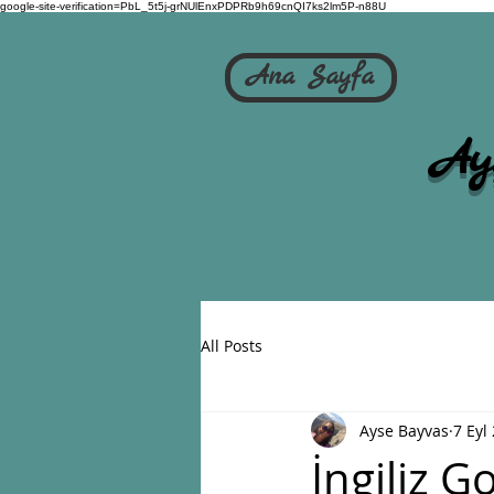
google-site-verification=PbL_5t5j-grNUlEnxPDPRb9h69cnQI7ks2lm5P-n88U
Ana Sayfa
Ay
All Posts
Ayse Bayvas
7 Eyl
İngiliz Go