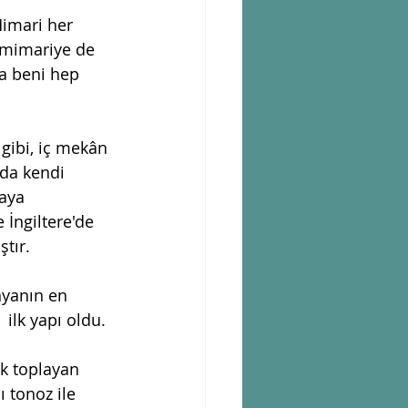
Mimari her 
 mimariye de 
da beni hep 
 gibi, iç mekân 
'da kendi 
aya 
 İngiltere'de 
tır. 
yanın en  
ilk yapı oldu.
ak toplayan 
ı tonoz ile  