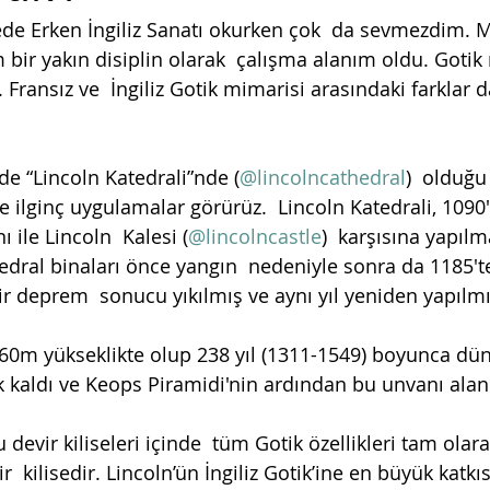
tede Erken İngiliz Sanatı okurken çok  da sevmezdim. 
bir yakın disiplin olarak  çalışma alanım oldu. Gotik
Fransız ve  İngiliz Gotik mimarisi arasındaki farklar 
de “Lincoln Katedrali”nde (
@lincolncathedral
)  olduğu
e ilginç uygulamalar görürüz.  Lincoln Katedrali, 1090
 ile Lincoln  Kalesi (
@lincolncastle
)  karşısına yapılm
tedral binaları önce yangın  nedeniyle sonra da 1185'te
r deprem  sonucu yıkılmış ve aynı yıl yeniden yapılmış
 160m yükseklikte olup 238 yıl (1311-1549) boyunca dün
 kaldı ve Keops Piramidi'nin ardından bu unvanı alan  
u devir kiliseleri içinde  tüm Gotik özellikleri tam olar
ir  kilisedir. Lincoln’ün İngiliz Gotik’ine en büyük katkıs