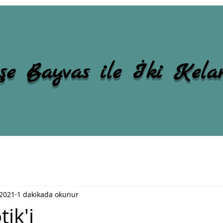
şe Bayvas ile İki Kel
 2021
1 dakikada okunur
tik'i