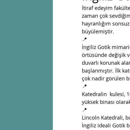
İtiraf edeyim fakül
zaman çok sevdiğim 
hayranlığım sonsuz. 
büyülemiştir. 
📍
İngiliz Gotik mimari
örtüsünde değişik v
duvarlı korunak alanı
başlanmıştır. İlk ka
çok nadir görülen bi
📍
Katedralin  kulesi,
yüksek binası olarak
📍
Lincoln Katedrali, b
İngiliz ideali Gotik b