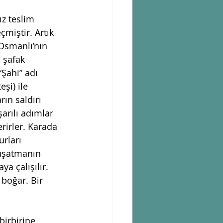
ız teslim 
miştir. Artık 
. Osmanlı’nın 
şafak 
Şahi” adı 
̧i) ile  
rın saldırı 
̧arılı adımlar 
erirler. Karada  
urları 
uşatmanın 
 çalışılır.  
 boğar. Bir 
birbirine 