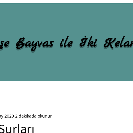
şe Bayvas ile İki Kel
ay 2020
2 dakikada okunur
Surları