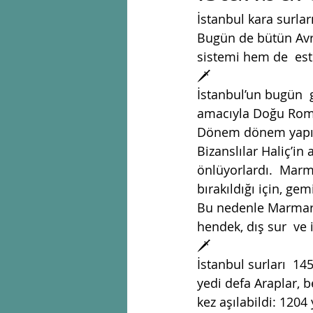
İstanbul kara surlar
Bugün de bütün Av
sistemi hem de  este
🗡
İstanbul’un bugün  
amacıyla Doğu Roma 
Dönem dönem yapılan
Bizanslılar Haliç’in
önlüyorlardı.  Marm
bırakıldığı için, g
Bu nedenle Marmara v
hendek, dış sur  ve i
🗡
İstanbul surları  14
yedi defa Araplar, be
kez aşılabildi: 1204 