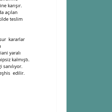
ne karışır. 
da açılan 
kilde teslim 
ur  kararlar 
n 
ani yaralı 
ipsiz kalmıştı. 
 sanılıyor. 
his  edilir. 