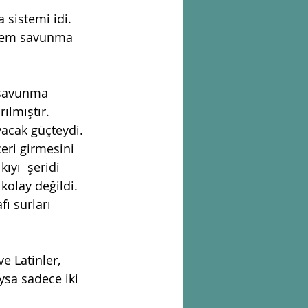
a sistemi idi. 
. Hem savunma 
i savunma  
lmıştır. 
acak güçteydi. 
̧eri girmesini 
yı  şeridi 
kolay değildi. 
ı surları 
e Latinler,  
ıysa sadece iki 