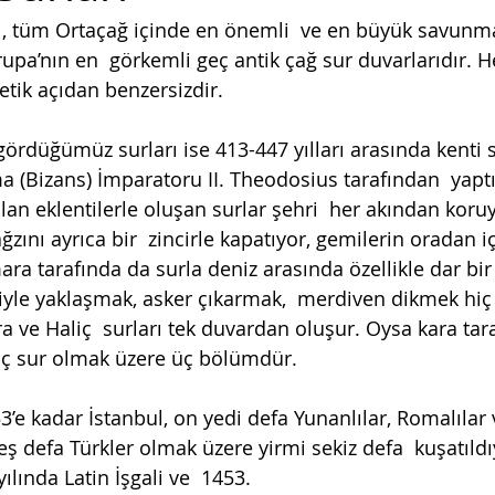
ı, tüm Ortaçağ içinde en önemli  ve en büyük savunm
rupa’nın en  görkemli geç antik çağ sur duvarlarıdır
tik açıdan benzersizdir.
gördüğümüz surları ise 413-447 yılları arasında kent
(Bizans) İmparatoru II. Theodosius tarafından  yaptırı
 eklentilerle oluşan surlar şehri  her akından koruy
 ağzını ayrıca bir  zincirle kapatıyor, gemilerin oradan ic
ara tarafında da surla deniz arasında özellikle dar bir kı
emiyle yaklaşmak, asker çıkarmak,  merdiven dikmek hiç 
e Haliç  surları tek duvardan oluşur. Oysa kara taraf
ç sur olmak üzere üç bölümdür.
53’e kadar İstanbul, on yedi defa Yunanlılar, Romalılar v
ş defa Türkler olmak üzere yirmi sekiz defa  kuşatıld
yılında Latin İşgali ve  1453.