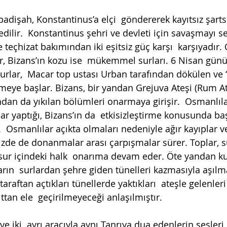
adişah, Konstantinus’a elçi  göndererek kayıtsız şarts
dilir.  Konstantinus şehri ve devleti için savaşmayı seç
teçhizat bakımından iki eşitsiz güç karşı  karşıyadır
r, Bizans’ın kozu ise  mükemmel surları. 6 Nisan günü 
urlar,  Macar top ustası Urban tarafından dökülen ve “
lmeye başlar. Bizans, bir yandan Grejuva Ateşi (Rum Ates
yandan da yıkılan bölümleri onarmaya girişir.  Osmanlıla
ar yaptığı, Bizans’ın da  etkisizleştirme konusunda bas
er.  Osmanlılar açıkta olmaları nedeniyle ağır kayıplar v
izde de donanmalar arası çarpışmalar sürer. Toplar, s
 sur içindeki halk  onarıma devam eder. Öte yandan k
rın  surlardan şehre giden tünelleri kazmasıyla aşılmaya
 taraftan açtıkları tünellerde yaktıkları  ateşle gelenleri
ttan ele  geçirilmeyeceği anlaşılmıştır.
 ve iki  ayrı aracıyla aynı Tanrıya dua edenlerin sesleri 