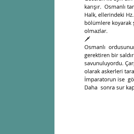
karışır.  Osmanlı tar
Halk, ellerindeki Hz. 
bölümlere koyarak s
olmazlar.
🗡
Osmanlı  ordusunun s
gerektiren bir sald
savunuluyordu. Çarp
olarak askerleri tar
İmparatorun ise  gö
Daha  sonra sur kapı