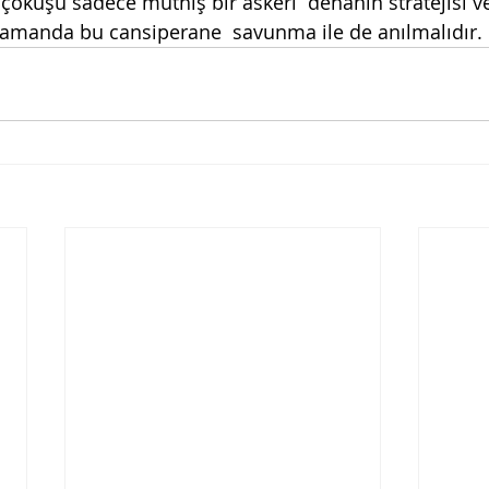
 çöküşü sadece müthiş bir askeri  dehanın stratejisi 
 zamanda bu cansiperane  savunma ile de anılmalıdır. 