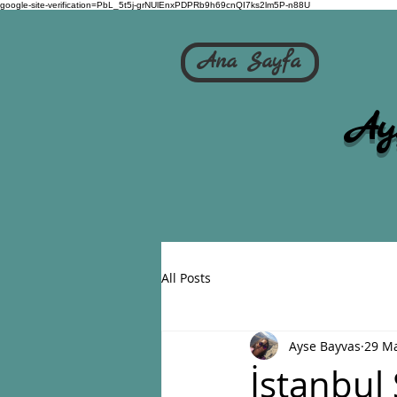
google-site-verification=PbL_5t5j-grNUlEnxPDPRb9h69cnQI7ks2lm5P-n88U
Ana Sayfa
Ay
All Posts
Ayse Bayvas
29 M
İstanbul 