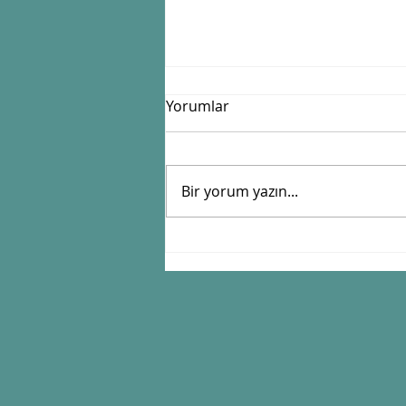
Yorumlar
Bir yorum yazın...
Zamanı Güneşle Tutan
Sistem