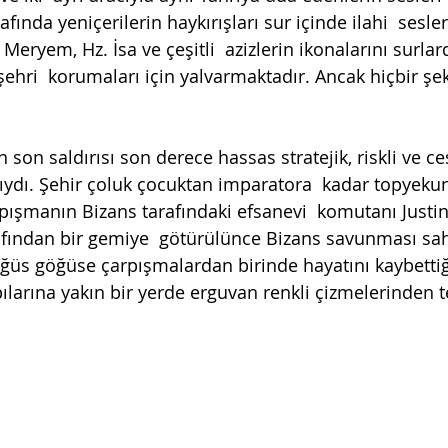
afında yeniçerilerin haykırışları sur içinde ilahi  sesleri
Meryem, Hz. İsa ve çeşitli  azizlerin ikonalarını surlar
̧ehri  korumaları için yalvarmaktadır. Ancak hiçbir şe
on saldırısı son derece hassas stratejik, riskli ve ces
ırıydı. Şehir çoluk çocuktan imparatora  kadar topyeku
ışmanın Bizans tarafındaki efsanevi  komutanı Justini
afından bir gemiye  götürülünce Bizans savunması sah
ğüs göğüse çarpışmalardan birinde hayatını kaybettiği
larına yakın bir yerde erguvan renkli çizmelerinden teş