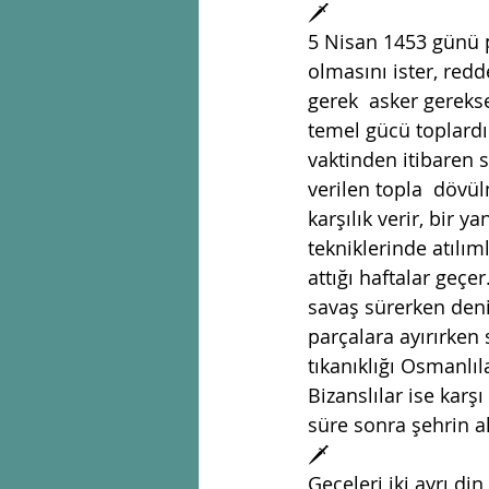
🗡
5 Nisan 1453 günü p
olmasını ister, redde
gerek  asker gerekse 
temel gücü toplardı
vaktinden itibaren s
verilen topla  dövü
karşılık verir, bir 
tekniklerinde atılıml
attığı haftalar geç
savaş sürerken den
parçalara ayırırken
tıkanıklığı Osmanlıla
Bizanslılar ise karşı
süre sonra şehrin al
🗡
Geceleri iki ayrı din