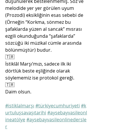
düşünülerek bestelenmemiş. Söz ve 
melodide yer yer görülen uyum 
(Prozodi) eksikliğinin esas sebebi de 
(Örneğin “Korkma, sönmez bu 
şafaklarda yüzen al sancak” mısrası 
ezgili okunduğunda “şafaklarda” 
sözcüğü iki müzikal cümle arasında 
bölünmüştür) budur. 
🇹🇷
İstiklâl Marşı’mızı, sadece ilk iki 
dörtlük beste eşliğinde olarak 
söylememiz ise protokol gereği. 
🇹🇷
Daim olsun. 
#istiklalmarşı
#türkiyecumhuriyeti
#k
urtuluşsavaşıtarihi
#aysebayvasileonl
ineatölye
#aysebayvasileonlinedersle
r