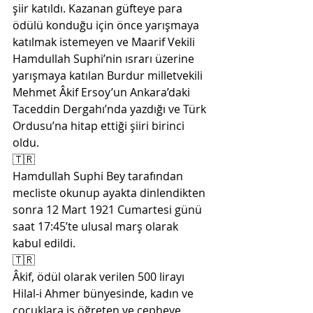
şiir katıldı. Kazanan güfteye para 
ödülü konduğu için önce yarışmaya 
katılmak istemeyen ve Maarif Vekili 
Hamdullah Suphi’nin ısrarı üzerine 
yarışmaya katılan Burdur milletvekili 
Mehmet Âkif Ersoy’un Ankara’daki 
Taceddin Dergahı’nda yazdığı ve Türk 
Ordusu’na hitap ettiği şiiri birinci 
oldu.
🇹🇷
Hamdullah Suphi Bey tarafından 
mecliste okunup ayakta dinlendikten 
sonra 12 Mart 1921 Cumartesi günü 
saat 17:45’te ulusal marş olarak 
kabul edildi. 
🇹🇷
Âkif, ödül olarak verilen 500 lirayı 
Hilal-i Ahmer bünyesinde, kadın ve 
çocuklara iş öğreten ve cepheye 