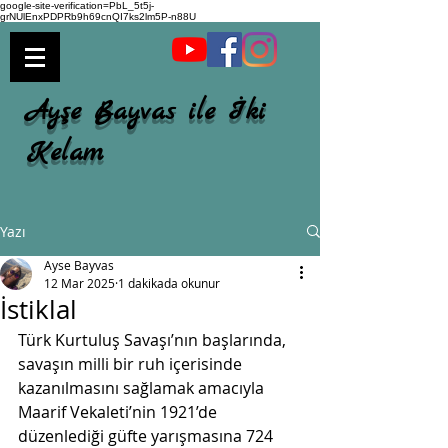
google-site-verification=PbL_5t5j-
grNUlEnxPDPRb9h69cnQI7ks2lm5P-n88U
Ayşe Bayvas ile İki
Kelam
Yazı
Ayse Bayvas
12 Mar 2025
1 dakikada okunur
İstiklal
Türk Kurtuluş Savaşı’nın başlarında, 
savaşın milli bir ruh içerisinde 
kazanılmasını sağlamak amacıyla 
Maarif Vekaleti’nin 1921’de 
düzenlediği güfte yarışmasına 724 