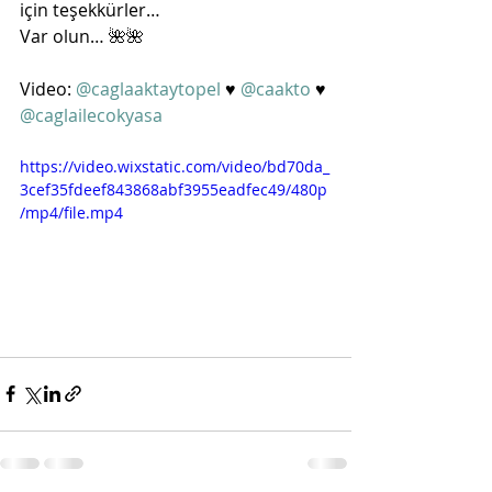
için teşekkürler… 
Var olun… 🌺🌺
Video: 
@caglaaktaytopel
 ♥️ 
@caakto
 ♥️ 
@caglailecokyasa
https://video.wixstatic.com/video/bd70da_
3cef35fdeef843868abf3955eadfec49/480p
/mp4/file.mp4