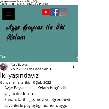
google-site-verification=PbL_5t5j-
grNUlEnxPDPRb9h69cnQI7ks2lm5P-n88U
Ayşe Bayvas ile İki
Kelam
Yazı
Ayse Bayvas
7 Şub 2022
1 dakikada okunur
İki yaşındayız
Güncelleme tarihi:
10 Şub 2022
Ayşe Bayvas ile İki Kelam bugün iki 
yaşını doldurdu. 
Sanatı, tarihi, gezmeyi ve öğrenmeyi 
sevenlerle paylaştığımız her duygu 