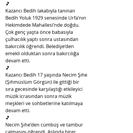
🎵
Kazancı Bedih lakabıyla tanınan 
Bedih Yoluk 1929 senesinde Urfa’nın 
Hekimdede Mahallesi’nde doğdu. 
Çok genç yaşta önce babasıyla 
çulhacılık yaptı sonra ustasından 
bakırcılık öğrendi. Belediye’den 
emekli olduktan sonra bakırcılığa 
devam etti. 
🎵
Kazancı Bedih 17 yaşında Necim Şıhe 
(Şıhmüslüm Görgün) ile gittiği bir 
sıra gecesinde karşılaştığı etkileyici 
müzik icrasından sonra müzik 
meşkleri ve sohbetlerine katılmaya 
devam etti. 
🎵
Necim Şıhe’den cümbüş ve tambur 
çalmasını öğrendi. Aslında birer 