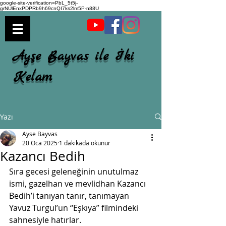
google-site-verification=PbL_5t5j-
grNUlEnxPDPRb9h69cnQI7ks2lm5P-n88U
Ayşe Bayvas ile İki
Kelam
Yazı
Ayse Bayvas
20 Oca 2025
1 dakikada okunur
Kazancı Bedih
Sıra gecesi geleneğinin unutulmaz 
ismi, gazelhan ve mevlidhan Kazancı 
Bedih’i tanıyan tanır, tanımayan 
Yavuz Turgul’un “Eşkıya” filmindeki 
sahnesiyle hatırlar. 