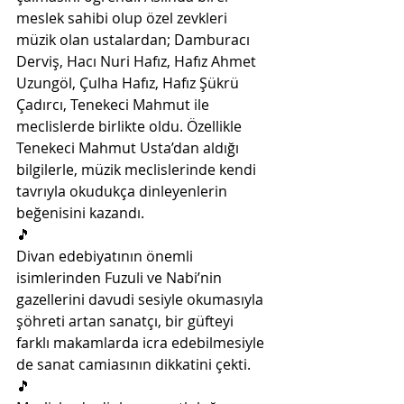
meslek sahibi olup özel zevkleri 
müzik olan ustalardan; Damburacı 
Derviş, Hacı Nuri Hafız, Hafız Ahmet 
Uzungöl, Çulha Hafız, Hafız Şükrü 
Çadırcı, Tenekeci Mahmut ile 
meclislerde birlikte oldu. Özellikle 
Tenekeci Mahmut Usta’dan aldığı 
bilgilerle, müzik meclislerinde kendi 
tavrıyla okudukça dinleyenlerin 
beğenisini kazandı.
🎵
Divan edebiyatının önemli 
isimlerinden Fuzuli ve Nabi’nin 
gazellerini davudi sesiyle okumasıyla 
şöhreti artan sanatçı, bir güfteyi 
farklı makamlarda icra edebilmesiyle 
de sanat camiasının dikkatini çekti.
🎵