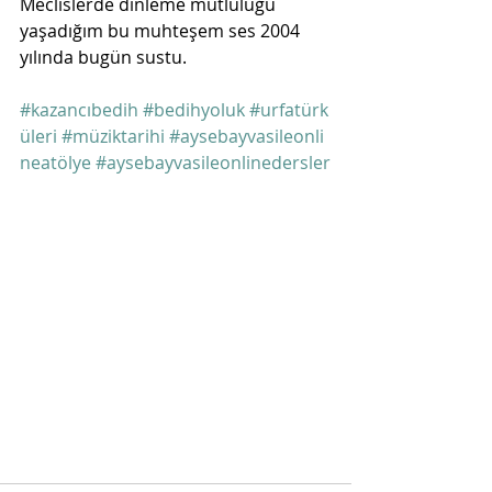
Meclislerde dinleme mutluluğu 
yaşadığım bu muhteşem ses 2004 
yılında bugün sustu. 
#kazancıbedih
#bedihyoluk
#urfatürk
üleri
#müziktarihi
#aysebayvasileonli
neatölye
#aysebayvasileonlinedersler