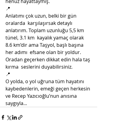
henüz hayattaymış. 
📍
Anlatımı çok uzun, belki bir gün 
oralarda  karşılaşırsak detaylı 
anlatırım. Toplam uzunluğu 5,5 km 
tünel, 3.1 km  kayalık yamaç olarak 
8.6 km’dir ama Taşyol, başlı başına 
her adımı  efsane olan bir yoldur. 
Oradan geçerken dikkat edin hala taş 
kırma  seslerini duyabilirsiniz. 
📍
O yolda, o yol uğruna tüm hayatını 
kaybedenlerin, emeği geçen herkesin 
ve Recep Yazıcıoğlu’nun anısına 
saygıyla... 