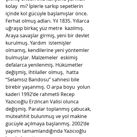
kolay  mı? İplerle sarkıp sepetlerin 
içinde kol gücüyle başlamışlar önce.  
Ferhat olmuş adları. Yıl 1835. Yıllarca 
uğraşıp birkaç yüz metre  kazılmış. 
Araya savaşlar girmiş, yeni bir devlet 
kurulmuş. Yardım  istemişler 
olmamış, kendilerine yeni yöntemler 
bulmuşlar. Malzemeler  eskimiş 
defalarca yenilenmiş. Hükümetler 
değişmiş, ihtilaller olmuş,  hatta 
“Selamsız Bandosu” sahnesi bile 
birebir yaşanmış. O arpa boyu  yolun 
kaderi 1992’de rahmetli Recep 
Yazıcıoğlu Erzincan Valisi olunca  
değişmiş. Paralar toplanmış çabucak, 
müteahhit bulunmuş ve yol makine  
gücüyle açılmaya başlanmış. 2002’de 
yapımı tamamlandığında Yazıcıoğlu  