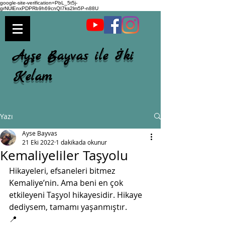
google-site-verification=PbL_5t5j-
grNUlEnxPDPRb9h69cnQI7ks2lm5P-n88U
Ayşe Bayvas ile İki
Kelam
Yazı
Ayse Bayvas
21 Eki 2022
1 dakikada okunur
Kemaliyeliler Taşyolu
Hikayeleri, efsaneleri bitmez 
Kemaliye’nin. Ama beni en çok 
etkileyeni Taşyol hikayesidir. Hikaye 
dediysem, tamamı yaşanmıştır. 
📍