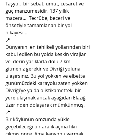
Taşyol,  bir sebat, umut, cesaret ve 
güç manzumesidir. 137 yıllık 
macera…  Tecrübe, beceri ve 
önseziyle tamamlanan bir yol 
hikayesi…
📍
Dünyanın  en tehlikeli yollarından biri 
kabul edilen bu yolda keskin virajlar 
ve  derin yarıklarla dolu 7 km 
gitmeniz gerekir ve Divriği yoluna  
ulaşırsınız. Bu yol yokken ve elbette 
günümüzdeki karayolu zaten yokken  
Divriği’ye ya da o istikametteki bir 
yere ulaşmak ancak aşağıdan Elazığ  
üzerinden dolaşarak mümkünmüş. 
📍
Bir köylünün omzunda yükle  
geçebileceği bir aralık açma fikri 
çıkmış önce. Ama kanyonu yarmak 