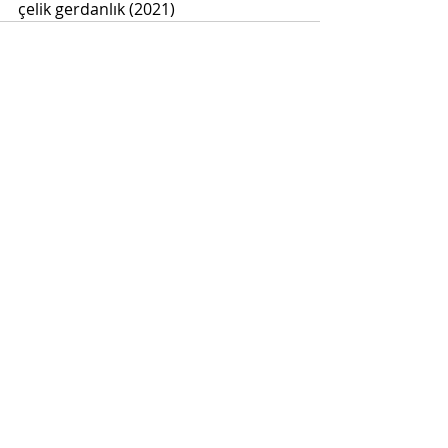
çelik gerdanlık (2021)
Son Yazılar
Hepsini Gör