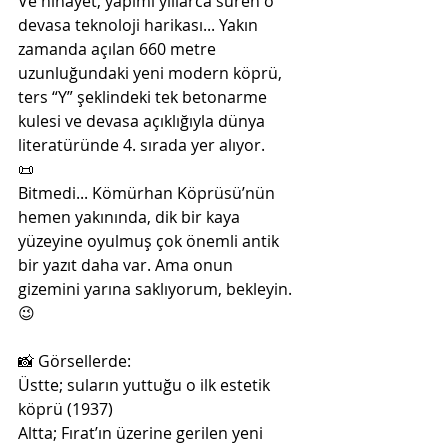
Ve nihayet, yapımı yıllarca süren o 
devasa teknoloji harikası... Yakın 
zamanda açılan 660 metre 
uzunluğundaki yeni modern köprü, 
ters “Y” şeklindeki tek betonarme 
kulesi ve devasa açıklığıyla dünya 
literatüründe 4. sırada yer alıyor. 
📜
Bitmedi... Kömürhan Köprüsü’nün 
hemen yakınında, dik bir kaya 
yüzeyine oyulmuş çok önemli antik 
bir yazıt daha var. Ama onun 
gizemini yarına saklıyorum, bekleyin.
😉
📸 Görsellerde:
Üstte; suların yuttuğu o ilk estetik 
köprü (1937)
Altta; Fırat’ın üzerine gerilen yeni 