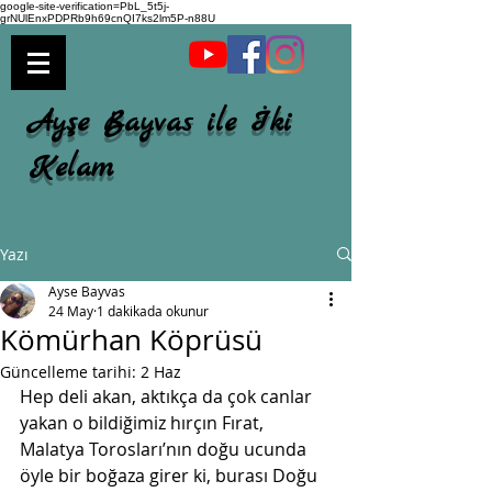
google-site-verification=PbL_5t5j-
grNUlEnxPDPRb9h69cnQI7ks2lm5P-n88U
Ayşe Bayvas ile İki
Kelam
Yazı
Ayse Bayvas
24 May
1 dakikada okunur
Kömürhan Köprüsü
Güncelleme tarihi:
2 Haz
Hep deli akan, aktıkça da çok canlar 
yakan o bildiğimiz hırçın Fırat, 
Malatya Torosları’nın doğu ucunda 
öyle bir boğaza girer ki, burası Doğu 