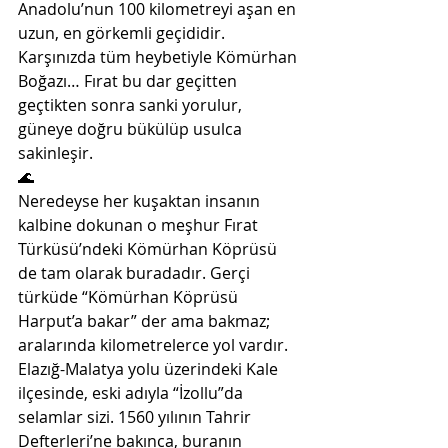
Anadolu’nun 100 kilometreyi aşan en 
uzun, en görkemli geçididir. 
Karşınızda tüm heybetiyle Kömürhan 
Boğazı… Fırat bu dar geçitten 
geçtikten sonra sanki yorulur, 
güneye doğru bükülüp usulca 
sakinleşir. 
🌊
Neredeyse her kuşaktan insanın 
kalbine dokunan o meşhur Fırat 
Türküsü’ndeki Kömürhan Köprüsü 
de tam olarak buradadır. Gerçi 
türküde “Kömürhan Köprüsü 
Harput’a bakar” der ama bakmaz; 
aralarında kilometrelerce yol vardır. 
Elazığ-Malatya yolu üzerindeki Kale 
ilçesinde, eski adıyla “İzollu”da 
selamlar sizi. 1560 yılının Tahrir 
Defterleri’ne bakınca, buranın 