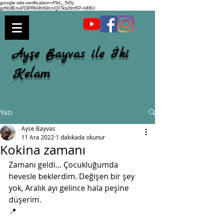
google-site-verification=PbL_5t5j-
grNUlEnxPDPRb9h69cnQI7ks2lm5P-n88U
Ayşe Bayvas ile İki
Kelam
Yazı
Ayse Bayvas
11 Ara 2022
1 dakikada okunur
Kokina zamanı
Zamanı geldi… Çocukluğumda 
hevesle beklerdim. Değişen bir şey 
yok, Aralık ayı gelince hala peşine 
düşerim. 
📍