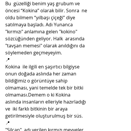
Bu  güzelliği benim yaş grubum ve 
öncesi “Kokina” olarak bilir. Sonra  ne 
oldu bilmem “yılbaşı çiçeği” diye 
satılmaya başladı. Adı Yunanca  
"kırmızı" anlamına gelen "kokino" 
sözcüğünden geliyor. Halk  arasında 
"tavşan memesi" olarak anıldığını da 
söylemeden geçmeyeyim.
📍
Kokina  ile ilgili en şaşırtıcı bilgiyse 
onun doğada aslında her zaman  
bildiğimiz o görüntüye sahip 
olmaması, yani temelde tek bir bitki  
olmaması.Demem o ki Kokina 
aslında insanların elleriyle hazırladığı 
ve  iki farklı bitkinin bir araya 
getirilmesiyle oluşturulmuş bir süs.
📍
"Silcan"  adı verilen kırmızı meyveler 