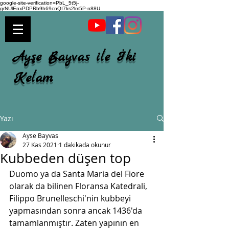
google-site-verification=PbL_5t5j-
grNUlEnxPDPRb9h69cnQI7ks2lm5P-n88U
Ayşe Bayvas ile İki
Kelam
Yazı
Ayse Bayvas
27 Kas 2021
1 dakikada okunur
Kubbeden düşen top
Duomo ya da Santa Maria del Fiore  
olarak da bilinen Floransa Katedrali, 
Filippo Brunelleschi'nin kubbeyi  
yapmasından sonra ancak 1436'da 
tamamlanmıştır. Zaten yapının en  