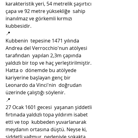
karakteristik yeri, 54 metrelik şaşırtıcı 
çapa ve 92 metre yüksekliğe  sahip 
inanılmaz ve görkemli kırmızı 
kubbesidir. 
📍
Kubbenin  tepesine 1471 yılında 
Andrea del Verrocchio'nun atölyesi 
tarafından  yapılan 2,3m çapında 
yaldızlı bir top ve haç yerleştirilmiştir. 
Hatta o  dönemde bu atölyede 
kariyerine başlayan genç bir 
Leonardo da Vinci'nin  doğrudan 
üzerinde çalıştığı söylenir.
📍
27 Ocak 1601 gecesi  yaşanan şiddetli 
fırtınada yaldızlı topa yıldırım isabet 
etti ve top  kubbeden yuvarlanarak 
meydanın ortasına düştü. Neyse ki, 
şiddetli yağmur  nedeniyle sokakta 