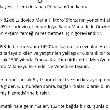
hikayesi… Hem de taaaa Rönesans’tan kalma…
482’de Ludovico Maria ‘Il Moro’ Sforza’nın yönetimi al
495’te Ludovico, Leonardo’yu Santa Maria delle Grazie’
 Akşam Yemeği’ni resmetmesi için görevlendirir. 
8’de bir mezranın 1490’dan kalma son evi olan Atellan
tarlaya dikilen ve yetiştirilen yaklaşık 16 sıralık bir b
ncak 1500 yılında Fransa Kralı’nın birlikleri ‘Il Moro’yu
do Milano’yu terk eder ve Venedik’e taşınır. 
ri döner ancak 6 yıl sonra ikinci ve son kez ayrılıp ö
a gider. Ölümünden sonra, bağları “Salai” olarak bili
iş hizmetkârına bırakır.
matik hale gelir. “Salai”, 1524’te bağda bir kurşunla öl