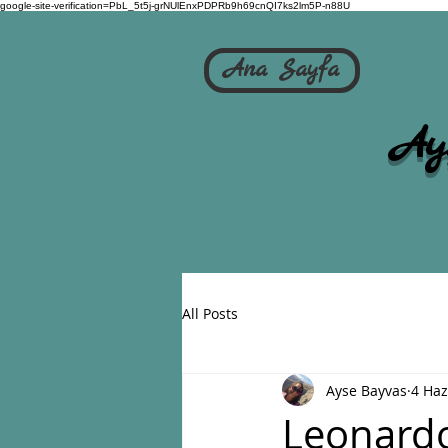
google-site-verification=PbL_5t5j-grNUlEnxPDPRb9h69cnQI7ks2lm5P-n88U
Ana Sayfa
Ay
All Posts
Ayse Bayvas
4 Haz
Leonardo