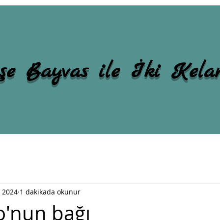
şe Bayvas ile İki Kel
 2024
1 dakikada okunur
'nun bağı