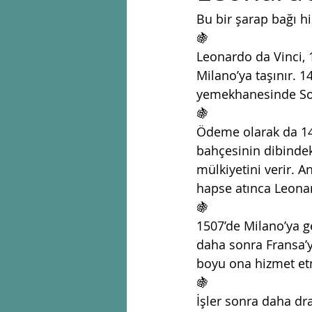
Bu bir şarap bağı 
🍇
Leonardo da Vinci, 1
Milano’ya taşınır. 1
yemekhanesinde Son
🍇
Ödeme olarak da 149
bahçesinin dibindeki 
mülkiyetini verir. A
hapse atınca Leonar
🍇
1507’de Milano’ya ge
daha sonra Fransa’y
boyu ona hizmet etm
🍇
İşler sonra daha dra