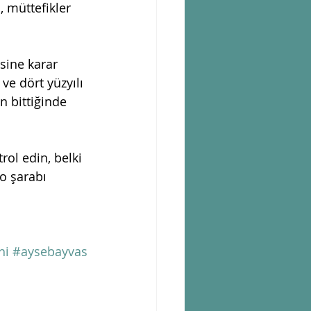
, müttefikler 
sine karar 
ve dört yüzyılı 
n bittiğinde 
ol edin, belki 
o şarabı 
hi
#aysebayvas