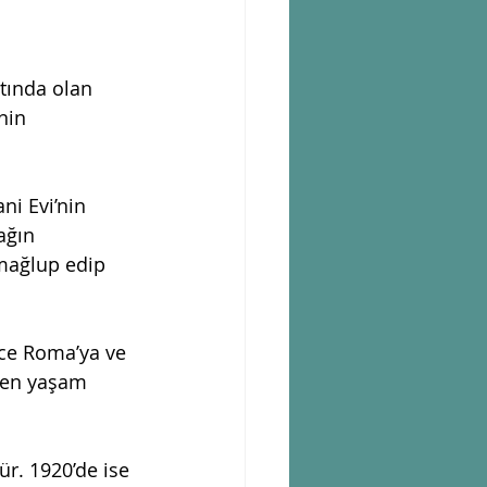
tında olan 
nin 
i Evi’nin 
ağın 
 mağlup edip 
nce Roma’ya ve 
nen yaşam 
ür. 1920’de ise 