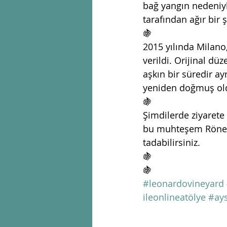
bağ yangın nedeniyle
tarafından ağır bir
🍇
2015 yılında Milano,
verildi. Orijinal dü
aşkın bir süredir ay
yeniden doğmuş ol
🍇
Şimdilerde ziyarete
bu muhteşem Rönesa
tadabilirsiniz. 
🍇
🍇
#leonardovineyard
ileonlineatölye
#ays