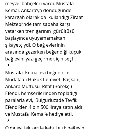
meyve  bahçeleri vardı. Mustafa 
Kemal, Ankara’ya döndüğünde 
karargah olarak da  kullandığı Ziraat 
Mektebi’nde tam sabaha karşı 
yatarken tren garının  gürültüsü 
başlayınca uyuyamamaktan 
şikayetçiydi. O bağ evlerinin  
arasında gezerken beğendiği küçük 
bağ evini yazı geçirmek için seçti.
📍
Mustafa  Kemal evi beğenince 
Müdafaa-i Hukuk Cemiyeti Başkanı, 
Ankara Müftüsü  Rıfat (Börekçi) 
Efendi, hemşerilerinden topladığı 
paralarla evi,  Bulgurluzade Tevfik 
Efendi’den 4 bin 500 liraya satın aldı 
ve Mustafa  Kemal’e hediye etti. 
📍
O da evi tek şartla kabul etti; bağevini 