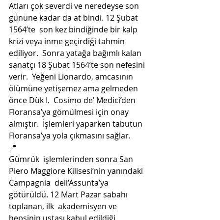
Atları çok severdi ve neredeyse son 
gününe kadar da at bindi. 12 Şubat 
1564’te  son kez bindiğinde bir kalp 
krizi veya inme geçirdiği tahmin 
ediliyor.  Sonra yatağa bağımlı kalan 
sanatçı 18 Şubat 1564’te son nefesini 
verir.  Yeğeni Lionardo, amcasının 
ölümüne yetişemez ama gelmeden 
önce Dük I.  Cosimo de’ Medici’den 
Floransa’ya gömülmesi için onay 
almıştır.  İşlemleri yaparken tabutun 
Floransa’ya yola çıkmasını sağlar.
📍
Gümrük  işlemlerinden sonra San 
Piero Maggiore Kilisesi’nin yanındaki 
Campagnia  dell’Assunta’ya 
götürüldü. 12 Mart Pazar sabahı 
toplanan, ilk  akademisyen ve 
hepsinin ustası kabul edildiği 