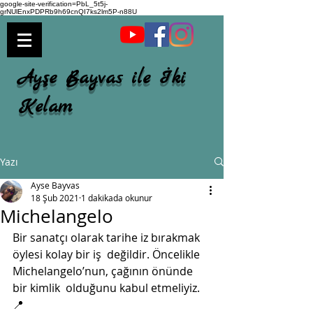
google-site-verification=PbL_5t5j-
grNUlEnxPDPRb9h69cnQI7ks2lm5P-n88U
Ayşe Bayvas ile İki
Kelam
Yazı
Ayse Bayvas
18 Şub 2021
1 dakikada okunur
Michelangelo
Bir sanatçı olarak tarihe iz bırakmak 
öylesi kolay bir iş  değildir. Öncelikle 
Michelangelo’nun, çağının önünde 
bir kimlik  olduğunu kabul etmeliyiz.
📍