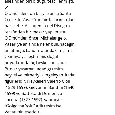
ailesinden biri olduğu tescillenmişti.
📍
Ölümünden  on bir yıl sonra Santa 
Croce’de Vasari’nin bir tasarımından 
hareketle  Accademia del Disegno 
tarafından bir mezar yapılmıştır. 
Ölümünden önce  Michelangelo, 
Vasari’ye anıtında neler bulunacağını 
anlatmıştı. Lahdin  altındaki mermer 
çıkıntıya yerleştirilmiş doğal 
boyutlarında üç heykel  bulunur. 
Bunlar yaşamını adadığı resim, 
heykel ve mimariyi simgeleyen  kadın 
figürleridir. Heykelleri Valerio Cioli 
(1529-1599), Giovanni  Bandini (1540-
1599) ve Battista di Domenico 
Lorenzi (1527-1592)  yapmıştır. 
“Golgotha Yolu” adlı resim ise 
Vasari’nin eseridir. 