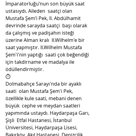
İmparatorluğu’nun son büyük saat 
ustasıydı. Aileden  saatçi olan 
Mustafa Şem’i Pek, II. Abdülhamit 
devrinde sarayda saatçi  başı olarak 
da çalışmış ve padişahın isteği 
üzerine Alman kralı  II.Wilhelm'e bir 
saat yapmıştır. II.Wilhelm Mustafa 
Şem'i'nin yaptığı  saati çok beğendiği 
için takdirname ve madalya ile  
ödüllendirmiştir.
⏱️
Dolmabahçe Sarayı'nda bir ayaklı 
saati  olan Mustafa Şem'i Pek, 
özellikle kule saati, mebani denen 
büyük  cephe ve meydan saatleri 
yapımında ustaydı. Haydarpaşa Garı, 
Şişli  Etfal Hastanesi, İstanbul 
Üniversitesi, Haydarpaşa Lisesi, 
Bakırköy  Akıl Hastanesi, Denizcilik 