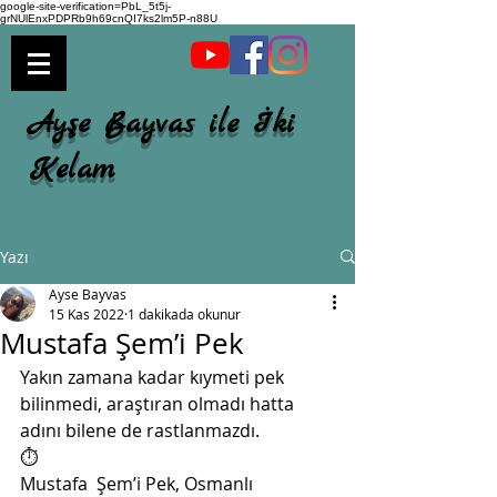
google-site-verification=PbL_5t5j-
grNUlEnxPDPRb9h69cnQI7ks2lm5P-n88U
Ayşe Bayvas ile İki
Kelam
Yazı
Ayse Bayvas
15 Kas 2022
1 dakikada okunur
Mustafa Şem’i Pek
Yakın zamana kadar kıymeti pek 
bilinmedi, araştıran olmadı hatta 
adını bilene de rastlanmazdı.
⏱️
Mustafa  Şem’i Pek, Osmanlı 