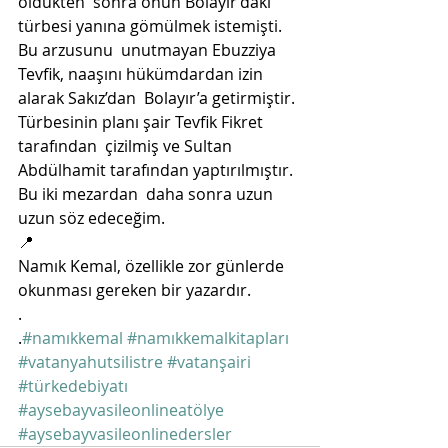
öldükten  sonra onun Bolayır’daki 
türbesi yanına gömülmek istemişti. 
Bu arzusunu  unutmayan Ebuzziya 
Tevfik, naaşını hükümdardan izin 
alarak Sakız’dan  Bolayır’a getirmiştir. 
Türbesinin planı şair Tevfik Fikret 
tarafından  çizilmiş ve Sultan 
Abdülhamit tarafından yaptırılmıştır. 
Bu iki mezardan  daha sonra uzun 
uzun söz edeceğim.
📍
Namık Kemal, özellikle zor günlerde 
okunması gereken bir yazardır. 
.
.
#namıkkemal
#namıkkemalkitapları
#vatanyahutsilistre
#vatanşairi
#türkedebiyatı
#aysebayvasileonlineatölye
#aysebayvasileonlinedersler