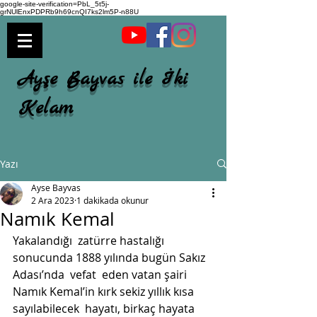
google-site-verification=PbL_5t5j-
grNUlEnxPDPRb9h69cnQI7ks2lm5P-n88U
Ayşe Bayvas ile İki
Kelam
Yazı
Ayse Bayvas
2 Ara 2023
1 dakikada okunur
Namık Kemal
Yakalandığı  zatürre hastalığı 
sonucunda 1888 yılında bugün Sakız 
Adası’nda  vefat  eden vatan şairi 
Namık Kemal’in kırk sekiz yıllık kısa 
sayılabilecek  hayatı, birkaç hayata 