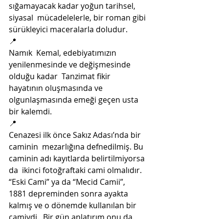
sığamayacak kadar yoğun tarihsel, 
siyasal  mücadelelerle, bir roman gibi 
sürükleyici maceralarla doludur.
📍
Namık  Kemal, edebiyatımızın 
yenilenmesinde ve değişmesinde 
olduğu kadar  Tanzimat fikir 
hayatının oluşmasında ve 
olgunlaşmasında emeği geçen usta  
bir kalemdi. 
📍
Cenazesi ilk önce Sakız Adası’nda bir 
caminin  mezarlığına defnedilmiş. Bu 
caminin adı kayıtlarda belirtilmiyorsa 
da  ikinci fotoğraftaki cami olmalıdır. 
“Eski Cami” ya da “Mecid Camii”,  
1881 depreminden sonra ayakta 
kalmış ve o dönemde kullanılan bir  
camiydi.  Bir gün anlatırım onu da.