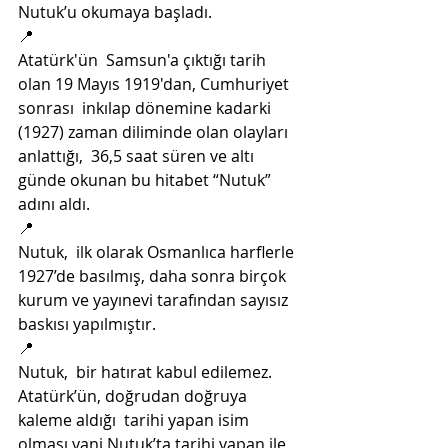
Nutuk’u okumaya başladı. 
📍
Atatürk'ün  Samsun'a çıktığı tarih 
olan 19 Mayıs 1919'dan, Cumhuriyet 
sonrası  inkılap dönemine kadarki 
(1927) zaman diliminde olan olayları 
anlattığı,  36,5 saat süren ve altı 
günde okunan bu hitabet “Nutuk” 
adını aldı. 
📍
Nutuk,  ilk olarak Osmanlıca harflerle 
1927’de basılmış, daha sonra birçok  
kurum ve yayınevi tarafından sayısız 
baskısı yapılmıştır. 
📍
Nutuk,  bir hatırat kabul edilemez. 
Atatürk’ün, doğrudan doğruya 
kaleme aldığı  tarihi yapan isim 
olması yani Nutuk’ta tarihi yapan ile 