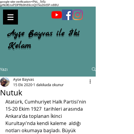
google-site-verification=PbL_5t5j-
grNUlEnxPDPRb9h69cnQI7ks2lm5P-n88U
Ayşe Bayvas ile İki
Kelam
Yazı
Ayse Bayvas
15 Eki 2020
1 dakikada okunur
Nutuk
Atatürk, Cumhuriyet Halk Partisi'nin 
15-20 Ekim 1927  tarihleri arasında 
Ankara'da toplanan İkinci 
Kurultayı'nda kendi kaleme  aldığı 
notları okumaya başladı. Büyük 