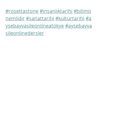
#rosettastone
#insanlıktarihi
#bilimö
nemlidir
#sanattarihi
#kültürtarihi
#a
ysebayvasileonlineatökye
#aysebayva
sileonlinedersler