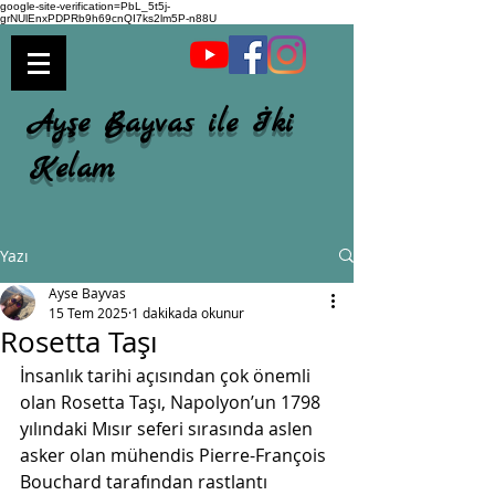
google-site-verification=PbL_5t5j-
grNUlEnxPDPRb9h69cnQI7ks2lm5P-n88U
Ayşe Bayvas ile İki
Kelam
Yazı
Ayse Bayvas
15 Tem 2025
1 dakikada okunur
Rosetta Taşı
İnsanlık tarihi açısından çok önemli 
olan Rosetta Taşı, Napolyon’un 1798 
yılındaki Mısır seferi sırasında aslen 
asker olan mühendis Pierre-François 
Bouchard tarafından rastlantı 