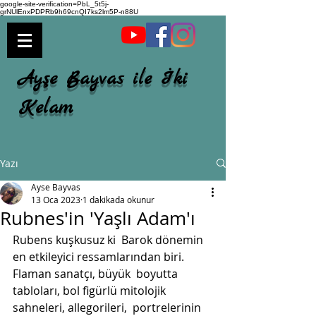
google-site-verification=PbL_5t5j-
grNUlEnxPDPRb9h69cnQI7ks2lm5P-n88U
Ayşe Bayvas ile İki
Kelam
Yazı
Ayse Bayvas
13 Oca 2023
1 dakikada okunur
Rubnes'in 'Yaşlı Adam'ı
Rubens kuşkusuz ki  Barok dönemin 
en etkileyici ressamlarından biri. 
Flaman sanatçı, büyük  boyutta 
tabloları, bol figürlü mitolojik 
sahneleri, allegorileri,  portrelerinin 