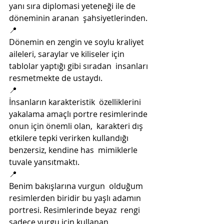
yanı sıra diplomasi yeteneği ile de 
döneminin aranan  şahsiyetlerinden. 
📍
Dönemin en zengin ve soylu kraliyet  
aileleri, saraylar ve kiliseler için 
tablolar yaptığı gibi sıradan  insanları 
resmetmekte de ustaydı. 
📍
İnsanların karakteristik  özelliklerini 
yakalama amaçlı portre resimlerinde 
onun için önemli olan,  karakteri dış 
etkilere tepki verirken kullandığı 
benzersiz, kendine has  mimiklerle 
tuvale yansıtmaktı. 
📍
Benim bakışlarına vurgun  olduğum 
resimlerden biridir bu yaşlı adamın 
portresi. Resimlerinde beyaz  rengi 
sadece vurgu için kullanan 