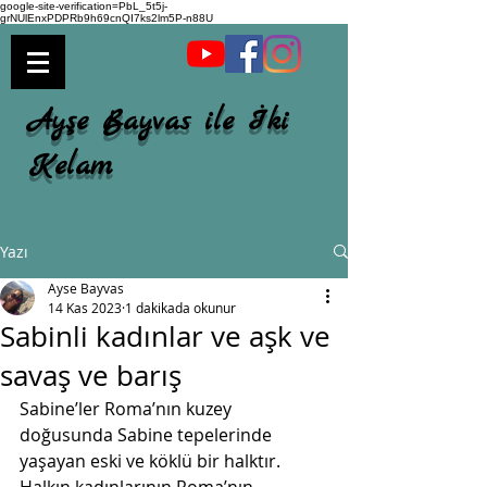
google-site-verification=PbL_5t5j-
grNUlEnxPDPRb9h69cnQI7ks2lm5P-n88U
Ayşe Bayvas ile İki
Kelam
Yazı
Ayse Bayvas
14 Kas 2023
1 dakikada okunur
Sabinli kadınlar ve aşk ve
savaş ve barış
Sabine’ler Roma’nın kuzey 
doğusunda Sabine tepelerinde 
yaşayan eski ve köklü bir halktır. 