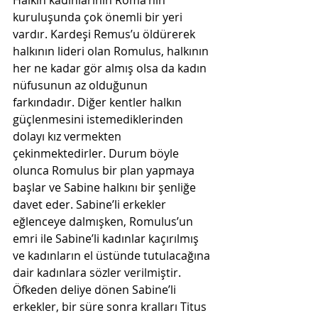
Halkın kadınlarının Roma’nın 
kuruluşunda çok önemli bir yeri 
vardır. Kardeşi Remus’u öldürerek 
halkının lideri olan Romulus, halkının 
her ne kadar gör almış olsa da kadın 
nüfusunun az olduğunun 
farkındadır. Diğer kentler halkın 
güçlenmesini istemediklerinden 
dolayı kız vermekten 
çekinmektedirler. Durum böyle 
olunca Romulus bir plan yapmaya 
başlar ve Sabine halkını bir şenliğe 
davet eder. Sabine’li erkekler 
eğlenceye dalmışken, Romulus’un 
emri ile Sabine’li kadınlar kaçırılmış 
ve kadınların el üstünde tutulacağına 
dair kadınlara sözler verilmiştir. 
Öfkeden deliye dönen Sabine’li 
erkekler, bir süre sonra kralları Titus 