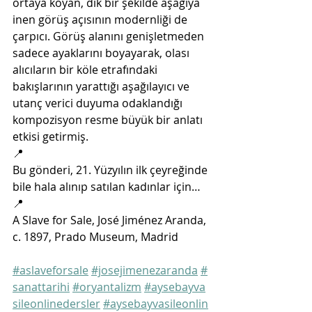
ortaya koyan, dik bir şekilde aşağıya 
inen görüş açısının modernliği de 
çarpıcı. Görüş alanını genişletmeden 
sadece ayaklarını boyayarak, olası 
alıcıların bir köle etrafındaki 
bakışlarının yarattığı aşağılayıcı ve 
utanç verici duyuma odaklandığı 
kompozisyon resme büyük bir anlatı 
etkisi getirmiş.
📍
Bu gönderi, 21. Yüzyılın ilk çeyreğinde 
bile hala alınıp satılan kadınlar için…
📍
A Slave for Sale, José Jiménez Aranda, 
c. 1897, Prado Museum, Madrid
#aslaveforsale
#josejimenezaranda
#
sanattarihi
#oryantalizm
#aysebayva
sileonlinedersler
#aysebayvasileonlin