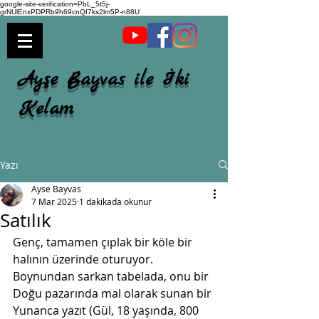
google-site-verification=PbL_5t5j-
grNUlEnxPDPRb9h69cnQI7ks2lm5P-n88U
Ayşe Bayvas ile İki
Kelam
Yazı
Ayse Bayvas
7 Mar 2025
1 dakikada okunur
Satılık
Genç, tamamen çıplak bir köle bir 
halının üzerinde oturuyor. 
Boynundan sarkan tabelada, onu bir 
Doğu pazarında mal olarak sunan bir 
Yunanca yazıt (Gül, 18 yaşında, 800 