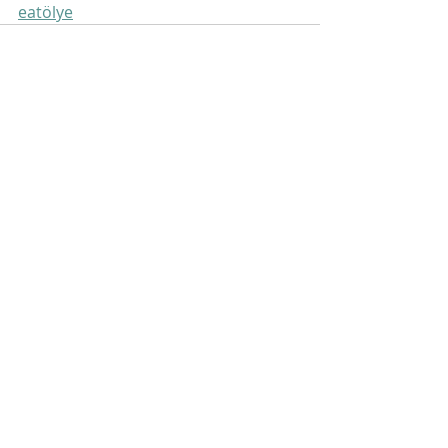
eatölye
Son Yazılar
Hepsini Gör