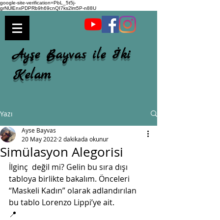
google-site-verification=PbL_5t5j-
grNUlEnxPDPRb9h69cnQI7ks2lm5P-n88U
Ayşe Bayvas ile İki
Kelam
Yazı
Ayse Bayvas
20 May 2022
2 dakikada okunur
Simülasyon Alegorisi
İlginç  değil mi? Gelin bu sıra dışı 
tabloya birlikte bakalım. Önceleri  
“Maskeli Kadın” olarak adlandırılan 
bu tablo Lorenzo Lippi’ye ait.
📍