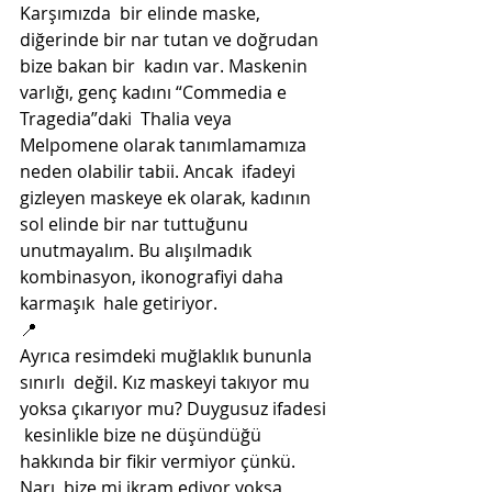
Karşımızda  bir elinde maske, 
diğerinde bir nar tutan ve doğrudan 
bize bakan bir  kadın var. Maskenin 
varlığı, genç kadını “Commedia e 
Tragedia”daki  Thalia veya 
Melpomene olarak tanımlamamıza 
neden olabilir tabii. Ancak  ifadeyi 
gizleyen maskeye ek olarak, kadının 
sol elinde bir nar tuttuğunu  
unutmayalım. Bu alışılmadık 
kombinasyon, ikonografiyi daha 
karmaşık  hale getiriyor. 
📍
Ayrıca resimdeki muğlaklık bununla 
sınırlı  değil. Kız maskeyi takıyor mu 
yoksa çıkarıyor mu? Duygusuz ifadesi 
 kesinlikle bize ne düşündüğü 
hakkında bir fikir vermiyor çünkü. 
Narı  bize mi ikram ediyor yoksa 