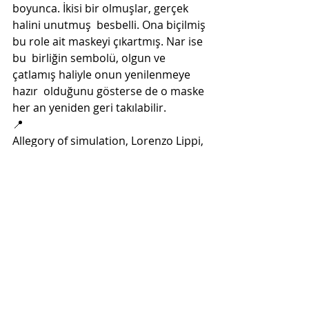
boyunca. İkisi bir olmuşlar, gerçek 
halini unutmuş  besbelli. Ona biçilmiş 
bu role ait maskeyi çıkartmış. Nar ise 
bu  birliğin sembolü, olgun ve 
çatlamış haliyle onun yenilenmeye 
hazır  olduğunu gösterse de o maske 
her an yeniden geri takılabilir. 
📍
Allegory of simulation, Lorenzo Lippi, 
ca 1640, 73 x 89 cm. Musée des 
Beaux-Arts, Angers
Son Yazılar
Hepsini Gör