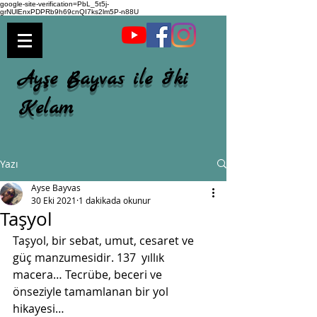
google-site-verification=PbL_5t5j-
grNUlEnxPDPRb9h69cnQI7ks2lm5P-n88U
Ayşe Bayvas ile İki
Kelam
Yazı
Ayse Bayvas
30 Eki 2021
1 dakikada okunur
Taşyol
Taşyol, bir sebat, umut, cesaret ve 
güç manzumesidir. 137  yıllık 
macera… Tecrübe, beceri ve 
önseziyle tamamlanan bir yol  
hikayesi…