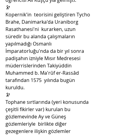
öğrencisi Ali Kuşçu'yla gelmişti. 
🔭
Kopernik'in  teorisini geliştiren Tycho 
Brahe, Danimarka'da Uraniborg 
Rasathanesi'ni  kurarken, uzun 
süredir bu alanda çalışmaların 
yapılmadığı Osmanlı  
İmparatorluğu'nda da bir yıl sonra 
padişahın izniyle Mısır Medresesi  
müderrislerinden Takiyüddin 
Muhammed b. Ma'rûf er-Rassâd 
tarafından 1575  yılında bugün 
kuruldu. 
🔭
Tophane sırtlarında (yeri konusunda  
çeşitli fikirler var) kurulan bu 
gözlemevinde Ay ve Güneş 
gözlemleriyle  birlikte diğer 
gezegenlere ilişkin gözlemler 