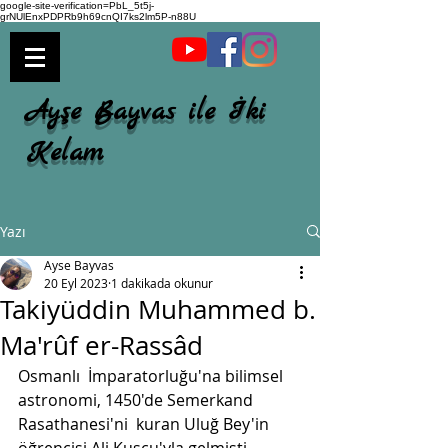
google-site-verification=PbL_5t5j-
grNUlEnxPDPRb9h69cnQI7ks2lm5P-n88U
Ayşe Bayvas ile İki
Kelam
Yazı
Ayse Bayvas
20 Eyl 2023
1 dakikada okunur
Takiyüddin Muhammed b.
Ma'rûf er-Rassâd
Osmanlı  İmparatorluğu'na bilimsel 
astronomi, 1450'de Semerkand 
Rasathanesi'ni  kuran Uluğ Bey'in 