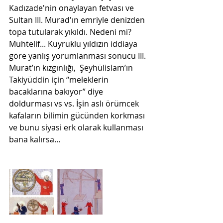
Kadızade'nin onaylayan fetvası ve 
Sultan III. Murad'ın emriyle denizden  
topa tutularak yıkıldı. Nedeni mi? 
Muhtelif... Kuyruklu yıldızın iddiaya  
göre yanlış yorumlanması sonucu III. 
Murat’ın kızgınlığı,  Şeyhülislam’ın 
Takiyüddin için “meleklerin 
bacaklarına bakıyor” diye  
doldurması vs vs. İşin aslı örümcek 
kafaların bilimin gücünden korkması  
ve bunu siyasi erk olarak kullanması 
bana kalırsa...