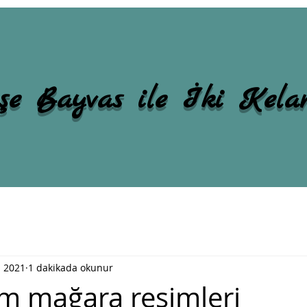
şe Bayvas ile İki Kel
 2021
1 dakikada okunur
ım mağara resimleri