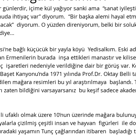
ünlerdir, içime kül yağıyor sanki ama  “sanat iyileşti
da ihtiyaç var” diyorum.  “Bir başka alemi hayal etme
acak”  diyorum. O yüzden direniyorum, belki bir sol
diye… 
si'ne bağlı küçücük bir yayla köyü  Yedisalkım. Eski ad
 Ermenilerin burada  inşa ettikleri manastır ve kilisel
aç  işaretleri nedeniyle verildiğine dair bir görüş var. 
Başet Kanyonu’nda 1971 yılında Prof.Dr. Oktay Belli ta
ilen mağara resimleri bu yıl araştırılmaya  başlandı. T
ı zaten bildiğini varsayarsanız  bu keşif sadece akad
ili ufaklı olmak üzere 10’nun üzerinde mağara bulunuy
alarla çizilmiş çeşitli insan ve hayvan  figürleri  ile do
radaki yaşamın Tunç çağlarından itibaren  başladığı 