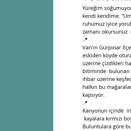
Yüreğim soğumuyor g
kendi kendime. “Umu
ruhumuz iyice yorul
zamanı okursunuz  
📍
Van'ın Gürpınar İlçe
eskiden köyde oturan
üzerine çizdikleri h
bitiminde  bulunan 
ihbar üzerine keşfed
halkın bu mağaralar
kapsıyor. 
📍
Kanyonun içinde  ir
 kayalara kırmızı boy
Buluntulara göre bu