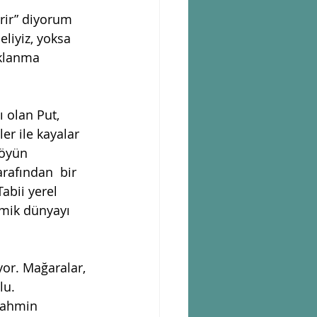
rir” diyorum 
liyiz, yoksa 
uklanma 
ı olan Put, 
er ile kayalar 
Köyün 
rafından  bir 
abii yerel 
emik dünyayı 
or. Mağaralar, 
lu. 
tahmin 