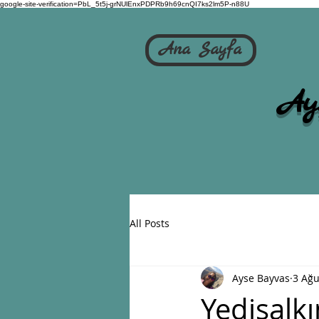
google-site-verification=PbL_5t5j-grNUlEnxPDPRb9h69cnQI7ks2lm5P-n88U
Ana Sayfa
Ay
All Posts
Ayse Bayvas
3 Ağu
Yedisalk