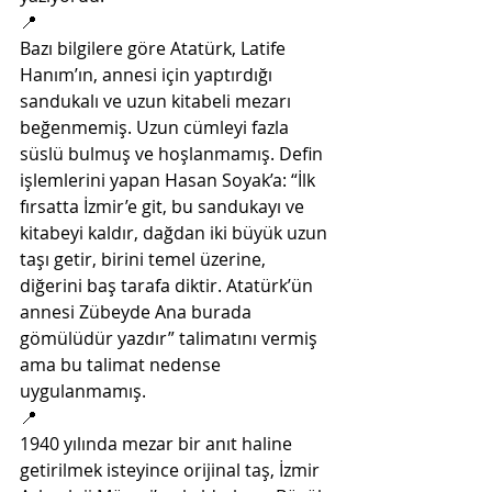
📍
Bazı bilgilere göre Atatürk, Latife 
Hanım’ın, annesi için yaptırdığı 
sandukalı ve uzun kitabeli mezarı 
beğenmemiş. Uzun cümleyi fazla 
süslü bulmuş ve hoşlanmamış. Defin 
işlemlerini yapan Hasan Soyak’a: “İlk 
fırsatta İzmir’e git, bu sandukayı ve 
kitabeyi kaldır, dağdan iki büyük uzun 
taşı getir, birini temel üzerine, 
diğerini baş tarafa diktir. Atatürk’ün 
annesi Zübeyde Ana burada 
gömülüdür yazdır” talimatını vermiş 
ama bu talimat nedense 
uygulanmamış. 
📍
1940 yılında mezar bir anıt haline 
getirilmek isteyince orijinal taş, İzmir 