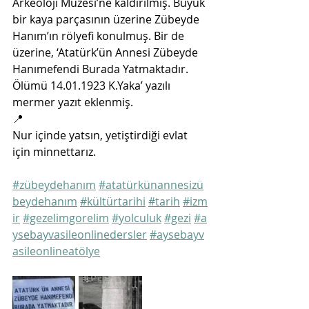
Arkeoloji Müzesi’ne kaldırılmış. Büyük 
bir kaya parçasının üzerine Zübeyde 
Hanım’ın rölyefi konulmuş. Bir de 
üzerine, ‘Atatürk’ün Annesi Zübeyde 
Hanımefendi Burada Yatmaktadır. 
Ölümü 14.01.1923 K.Yaka’ yazılı 
mermer yazıt eklenmiş. 
📍 
Nur içinde yatsın, yetiştirdiği evlat 
için minnettarız.
#zübeydehanım
#atatürkünannesizü
beydehanım
#kültürtarihi
#tarih
#izm
ir
#gezelimgorelim
#yolculuk
#gezi
#a
ysebayvasileonlinedersler
#aysebayv
asileonlineatölye