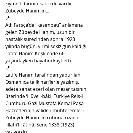
kıymetli birinin kabri de vardır. 
Zübeyde Hanım’ın...
📍
Adı Farsça’da “kasımpatı” anlamına 
gelen Zübeyde Hanım, uzun bir 
hastalık sürecinden sonra 1923 
yılında bugün, yirmi sekiz gün kaldığı 
Latife Hanım Köşkü’nde 66 
yaşındayken hayatını kaybetti. 
📍
Latife Hanım tarafından yaptırılan 
Osmanlıca talik harflerle yazılmış, 
adeta sanat eseri olan mezar taşının 
üzerinde ‘Hüve’l-bâki. Türkiye Reis-i 
Cumhuru Gazi Mustafa Kemal Paşa 
Hazretlerinin vâlide-i muhteremleri 
Zübeyde Hanım’ın ruhuna rızâen 
lillâhi’l-Fâtihâ. Sene 1338 (1923) 
yazıyordu. 