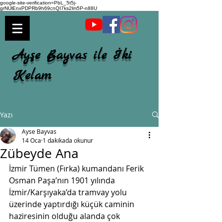
google-site-verification=PbL_5t5j-
grNUlEnxPDPRb9h69cnQI7ks2lm5P-n88U
Ayşe Bayvas ile İki
Kelam
Yazı
Ayse Bayvas
14 Oca
1 dakikada okunur
Zübeyde Ana
İzmir Tümen (Fırka) kumandanı Ferik 
Osman Paşa’nın 1901 yılında 
İzmir/Karşıyaka’da tramvay yolu 
üzerinde yaptırdığı küçük caminin 
haziresinin olduğu alanda çok 