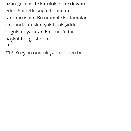
uzun gecelerde kötülüklerine devam 
eder. Şiddetli  soğuklar da bu 
tanrının işidir. Bu nedenle kutlamalar 
sırasında ateşler  yakılarak şiddetli 
soğukları yaratan Ehrimen’e bir 
başkaldırı  gösterilir.
📍
*17. Yüzyılın önemli şairlerinden biri 
olan Sâbit’in divanında böyle bir 
beyit yok ama ona atfediliyor. 
Son Yazılar
Hepsini Gör