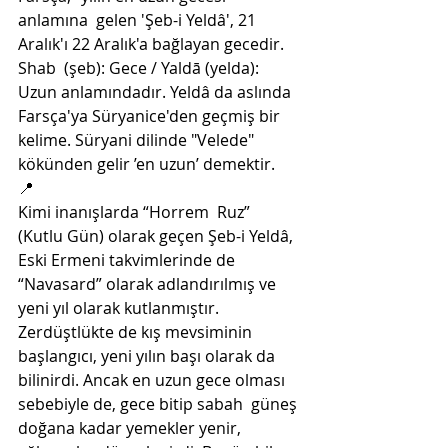
anlamına  gelen 'Şeb-i Yeldâ', 21 
Aralık'ı 22 Aralık'a bağlayan gecedir. 
Shab  (şeb): Gece / Yaldā (yelda): 
Uzun anlamındadır. Yeldâ da aslında  
Farsça'ya Süryanice'den geçmiş bir 
kelime. Süryani dilinde "Velede"  
kökünden gelir ’en uzun’ demektir.
📍
Kimi inanışlarda “Horrem  Ruz” 
(Kutlu Gün) olarak geçen Şeb-i Yeldâ, 
Eski Ermeni takvimlerinde de  
“Navasard” olarak adlandırılmış ve 
yeni yıl olarak kutlanmıştır.  
Zerdüştlükte de kış mevsiminin 
başlangıcı, yeni yılın başı olarak da  
bilinirdi. Ancak en uzun gece olması 
sebebiyle de, gece bitip sabah  güneş 
doğana kadar yemekler yenir, 