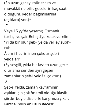
(En uzun geceyi müneccim ve 
muvakkit ne bilir, gecelerin kaç saat 
olduğunu keder bağımlılarına 
(aşıklara) sor.)*
📍
Veya 15 yy.'da yaşamış Osmanlı 
tarihçi ve şair Behiştî’ye kulak verelim:
“Yılda bir olur şeb-i yeldâ velî ey subh-
ruh 
Âlem-i hecrin inen çokdur şeb-i 
yeldâları”
(Ey sevgili, yılda bir kez en uzun gece 
olur ama senden ayrı geçen 
zamanların şeb-i yeldâsı çoktur.)
📍
Şeb-i  Yeldâ, zaman kavramının 
aşıklar için çok önemli olduğu klasik 
şiirde  böyle dizelerle karşımıza çıkar. 
Farsça, "yılın en uzun gecesi" 