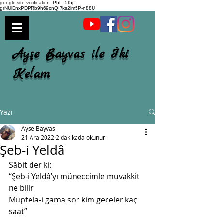
google-site-verification=PbL_5t5j-
grNUlEnxPDPRb9h69cnQI7ks2lm5P-n88U
Ayşe Bayvas ile İki
Kelam
Yazı
Ayse Bayvas
21 Ara 2022
2 dakikada okunur
Şeb-i Yeldâ
Sâbit der ki:
“Şeb-i Yeldâ’yı müneccimle muvakkit 
ne bilir 
Müptela-i gama sor kim geceler kaç 
saat”