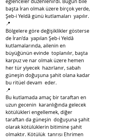
eğlenceler düzenlenirdi. Bugün bile  
başta İran olmak üzere birçok yerde, 
Şeb-i Yeldâ günü kutlamaları  yapılır. 
📍
Bölgelere göre değişiklikler gösterse 
de İran’da  yapılan Şeb-i Yeldâ 
kutlamalarında, ailenin en 
büyüğünün evinde  toplanılır, başta 
karpuz ve nar olmak üzere hemen 
her tür yiyecek  hazırlanır, sabah 
güneşin doğuşuna şahit olana kadar 
bu ritüel devam  eder.
📍
Bu kutlamada amaç bir taraftan en 
uzun gecenin  karanlığında gelecek 
kötülükleri engellemek, diğer 
taraftan da güneşin  doğuşuna şahit 
olarak kötülüklerin bitimine şahit 
olmaktır. Kötülük  tanrısı Ehrimen 