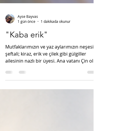
Ayse Bayvas
1 gün önce
1 dakikada okunur
"Kaba erik"
Mutfaklarımızın ve yaz aylarımızın neşesi
şeftali; kiraz, erik ve çilek gibi gülgiller
ailesinin nazlı bir üyesi. Ana vatanı Çin olsa
da dilimize Farsça “şaft-alu” yani “kaba
erik” kelimesinden geçmiş. Sizce de bu
büyüleyici meyveye biraz haksızlık
edilmemiş mi? 😉 Çünkü bakın mitolojide
ve tarihte nasıl izler bırakmış: 🍑 Çin
Mitolojisi ve Ölümsüzlük Bahçesi: Çin
efsanelerine göre ölümsüzlüğün sırrı, bin