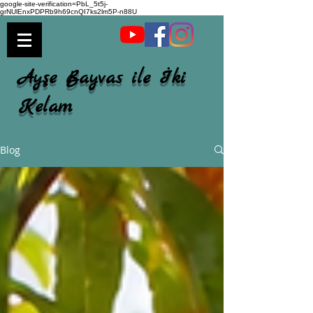
google-site-verification=PbL_5t5j-
grNUlEnxPDPRb9h69cnQI7ks2lm5P-n88U
Ayşe Bayvas ile İki
Kelam
Blog