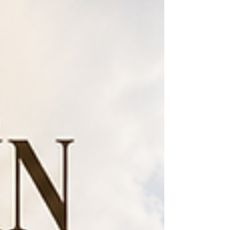
yılda bir meyve veren gizemli şeftali
bahçelerinde saklıdır. Öyle ki, Ç