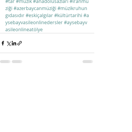
#tar
#müzik
#anadolusazları
#iranmü
ziği
#azerbaycanmüziği
#müzikruhun
gıdasıdır
#eskiçalgılar
#kültürtarihi
#a
ysebayvasileonlinedersler
#aysebayv
asileonlineatölye
Son Yazılar
Hepsini Gör