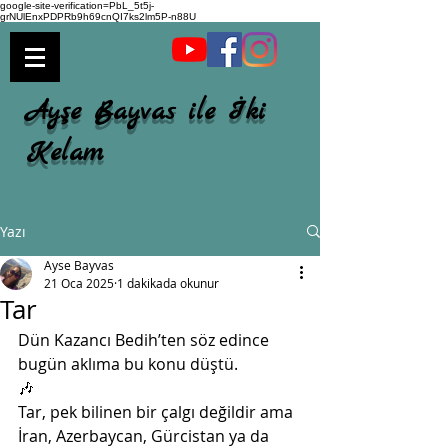
google-site-verification=PbL_5t5j-
grNUlEnxPDPRb9h69cnQI7ks2lm5P-n88U
Ayşe Bayvas ile İki
Kelam
Yazı
Ayse Bayvas
21 Oca 2025
1 dakikada okunur
Tar
Dün Kazancı Bedih’ten söz edince 
bugün aklıma bu konu düştü. 
🎶
Tar, pek bilinen bir çalgı değildir ama 
İran, Azerbaycan, Gürcistan ya da 