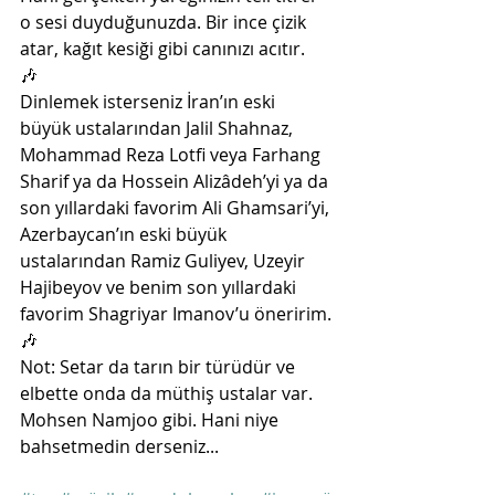
o sesi duyduğunuzda. Bir ince çizik 
atar, kağıt kesiği gibi canınızı acıtır. 
🎶
Dinlemek isterseniz İran’ın eski 
büyük ustalarından Jalil Shahnaz, 
Mohammad Reza Lotfi veya Farhang 
Sharif ya da Hossein Alizâdeh’yi ya da 
son yıllardaki favorim Ali Ghamsari’yi, 
Azerbaycan’ın eski büyük 
ustalarından Ramiz Guliyev, Uzeyir 
Hajibeyov ve benim son yıllardaki 
favorim Shagriyar Imanov’u öneririm.
🎶
Not: Setar da tarın bir türüdür ve 
elbette onda da müthiş ustalar var. 
Mohsen Namjoo gibi. Hani niye 
bahsetmedin derseniz...