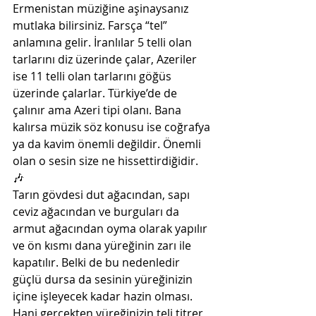
Ermenistan müziğine aşinaysanız 
mutlaka bilirsiniz. Farsça “tel” 
anlamına gelir. İranlılar 5 telli olan 
tarlarını diz üzerinde çalar, Azeriler 
ise 11 telli olan tarlarını göğüs 
üzerinde çalarlar. Türkiye’de de 
çalınır ama Azeri tipi olanı. Bana 
kalırsa müzik söz konusu ise coğrafya 
ya da kavim önemli değildir. Önemli 
olan o sesin size ne hissettirdiğidir.  
🎶
Tarın gövdesi dut ağacından, sapı 
ceviz ağacından ve burguları da 
armut ağacından oyma olarak yapılır 
ve ön kısmı dana yüreğinin zarı ile 
kapatılır. Belki de bu nedenledir 
güçlü dursa da sesinin yüreğinizin 
içine işleyecek kadar hazin olması. 
Hani gerçekten yüreğinizin teli titrer 